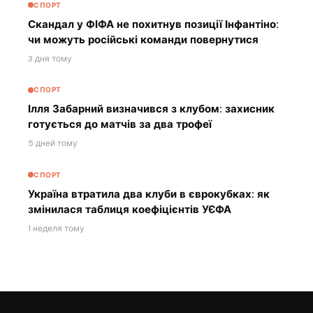
СПОРТ
Скандал у ФІФА не похитнув позиції Інфантіно:
чи можуть російські команди повернутися
3 дня тому
СПОРТ
Ілля Забарний визначився з клубом: захисник
готується до матчів за два трофеї
5 дней тому
СПОРТ
Україна втратила два клуби в єврокубках: як
змінилася таблиця коефіцієнтів УЄФА
1 неделя тому