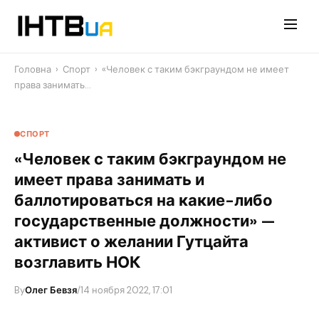
Перейти
до
контенту
Головна
›
Спорт
›
«Человек с таким бэкграундом не имеет
права занимать…
СПОРТ
«Человек с таким бэкграундом не
имеет права занимать и
баллотироваться на какие-либо
государственные должности» —
активист о желании Гутцайта
возглавить НОК
By
Олег Бевзя
/
14 ноября 2022, 17:01