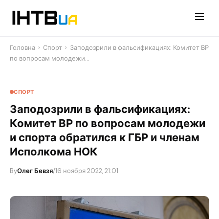
Перейти
до
контенту
Головна
›
Спорт
›
Заподозрили в фальсификациях: Комитет ВР
по вопросам молодежи…
СПОРТ
Заподозрили в фальсификациях:
Комитет ВР по вопросам молодежи
и спорта обратился к ГБР и членам
Исполкома НОК
By
Олег Бевзя
/
16 ноября 2022, 21:01