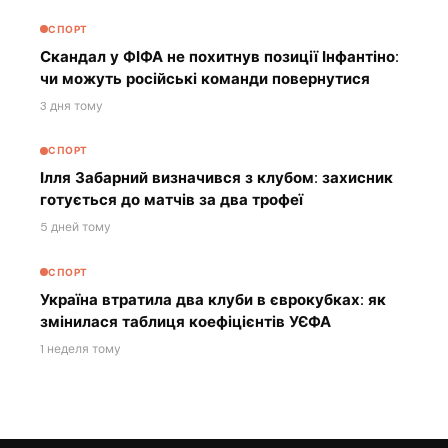
СПОРТ
Скандал у ФІФА не похитнув позиції Інфантіно:
чи можуть російські команди повернутися
3 дня тому
СПОРТ
Ілля Забарний визначився з клубом: захисник
готується до матчів за два трофеї
5 дней тому
СПОРТ
Україна втратила два клуби в єврокубках: як
змінилася таблиця коефіцієнтів УЄФА
1 неделя тому