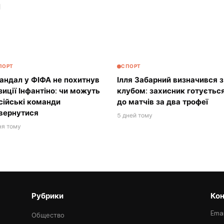
1
ПОРТ
СПОРТ
андал у ФІФА не похитнув
Ілля Забарний визначився з
зиції Інфантіно: чи можуть
клубом: захисник готуєтьс
сійські команди
до матчів за два трофеї
вернутися
5 дней тому
ня тому
Рубрики
Кон
Emai
Общество