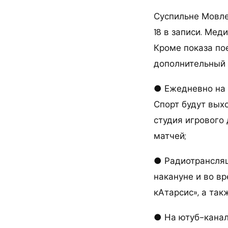
Суспильне Мовле
18 в записи. Ме
Кроме показа по
дополнительный 
● Ежедневно на 
Спорт будут вых
студия игрового
матчей;
● Радиотрансляц
накануне и во в
кАтарсис», а та
● На ютуб-канал