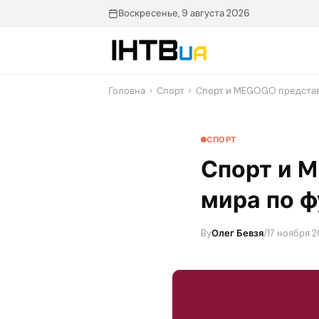
Перейти
Воскресенье, 9 августа 2026
до
контенту
Головна
›
Спорт
›
Спорт и MEGOGO представ
СПОРТ
Спорт и 
мира по ф
By
Олег Бевзя
/
17 ноября 2