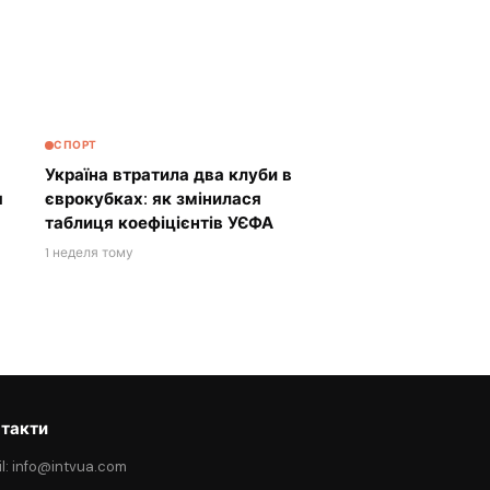
СПОРТ
Україна втратила два клуби в
я
єврокубках: як змінилася
таблиця коефіцієнтів УЄФА
1 неделя тому
такти
l: info@intvua.com