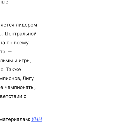
тные
ляется лидером
ы, Центральной
на по всему
та: —
льмы и игры;
ио. Также
мпионов, Лигу
е чемпионаты,
тветствии с
материалам:
УНН