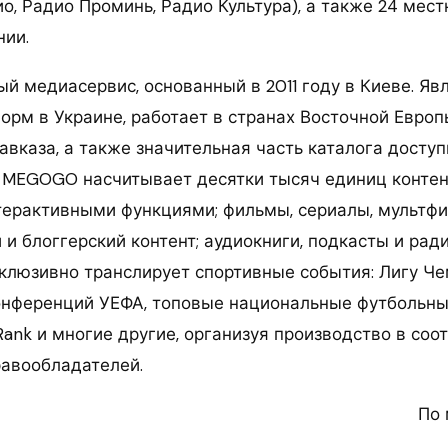
о, Радио Проминь, Радио Культура), а также 24 мес
нии.
 медиасервис, основанный в 2011 году в Киеве. Яв
орм в Украине, работает в странах Восточной Европ
вказа, а также значительная часть каталога доступ
 MEGOGO насчитывает десятки тысяч единиц контен
терактивными функциями; фильмы, сериалы, мультфи
и блоггерский контент; аудиокниги, подкасты и рад
клюзивно транслирует спортивные события: Лигу Че
онференций УЕФА, топовые национальные футбольны
 Rank и многие другие, организуя производство в соо
авообладателей.
По 