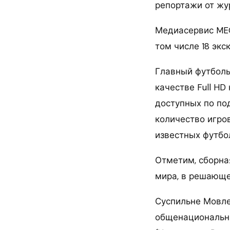
репортажи от жу
Медиасервис MEG
том числе 18 экс
Главный футболь
качестве Full HD
доступных по под
количество игро
известных футбол
Отметим, сборна
мира, в решающе
Суспильне Мовле
общенациональны