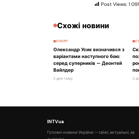
Post Views:
1 09
Схожі новини
СПОРТ
С
Олександр Усик визначився з
Ск
варіантами наступного бою:
по
серед суперників — Деонтей
ро
Вайлдер
по
2 дня тому
3 д
INTVua
Головні новини України — свіжі, актуальні, за