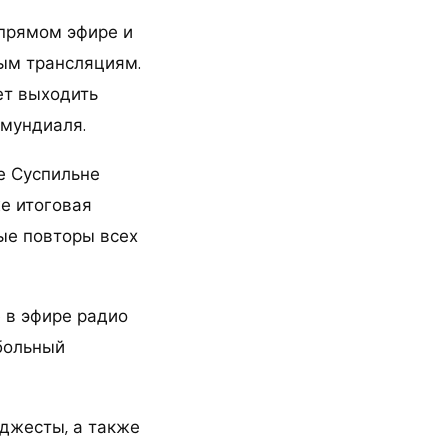
 прямом эфире и
ым трансляциям.
ет выходить
 мундиаля.
е Суспильне
е итоговая
ные повторы всех
 в эфире радио
больный
джесты, а также