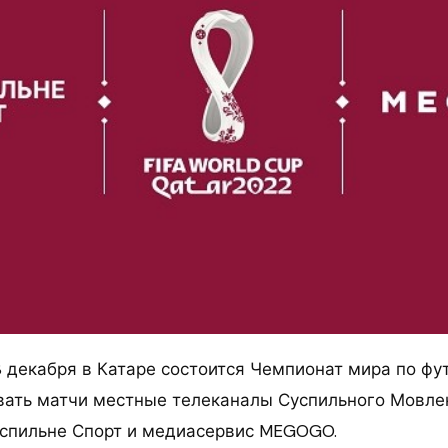
8 декабря в Катаре состоится Чемпионат мира по фут
вать матчи местные телеканалы Суспильного Мовле
успильне Спорт и медиасервис MEGOGO.