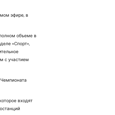
мом эфире, в
 полном объеме в
деле «Спорт»,
ительное
м с участием
ь Чемпионата
которое входят
иостанций