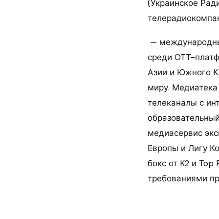
(Украинское Ради
телерадиокомпа
— международный
среди OTT-платф
Азии и Южного Ка
миру. Медиатека
телеканалы с ин
образовательный 
медиасервис экс
Европы и Лигу К
бокс от K2 и Top
требованиями пр