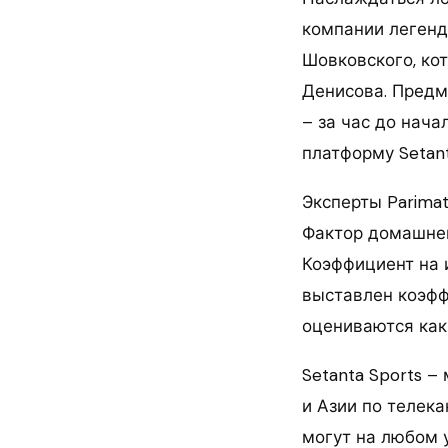
компании легенд
Шовковского, ко
Денисова. Предма
– за час до нача
платформу Setant
Эксперты Parima
Фактор домашнег
Коэффициент на и
выставлен коэфф
оцениваются как 
Setanta Sports 
и Азии по телек
могут на любом 