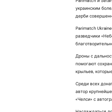
Parimatch и Seta
украинским боле
дерби совершенн
Parimatch Ukrain
разведчики «Неб
благотворительн
Дроны с дальнос
помогают сохрани
крыльев, которы
Среди всех донат
автор крупнейше
«Челси» с автог
Наслаждаться ло