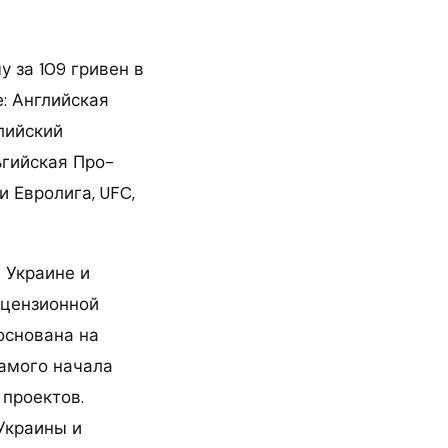
 за 109 гривен в
: Английская
лийский
ьгийская Про-
и Евролига, UFC,
 Украине и
лицензионной
основана на
самого начала
проектов.
Украины и