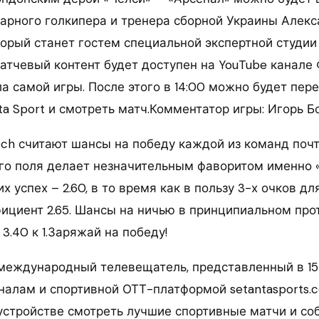
арного голкипера и тренера сборной Украины Алек
торый станет гостем специальной экспертной студи
тчевый контент будет доступен на YouTube канале Ф
ла самой игры. После этого в 14:00 можно будет пер
a Sport и смотреть матч.Комментатор игры: Игорь Б
tch считают шансы на победу каждой из команд поч
о поля делает незначительным фаворитом именно «
х успех – 2.60, в то время как в пользу 3-х очков д
ициент 2.65. Шансы на ничью в принципиальном про
3.40 к 1.Заряжай на победу!
– международный телевещатель, представленный в 15
аналам и спортивной ОТТ-платформой setantasports.
устройстве смотреть лучшие спортивные матчи и со