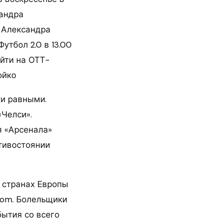
сандра
и Александра
утбол 2.0 в 13.00
ейти на ОТТ-
ойко
ти равными.
Челси».
ля «Арсенала»
тивостоянии
 странах Европы
com. Болельщики
бытия со всего