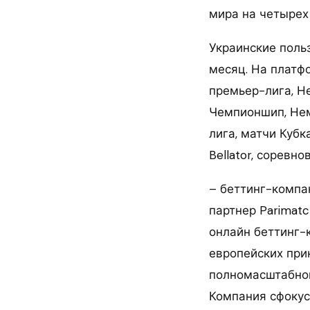
мира на четырех
Украинские поль
месяц. На платф
премьер-лига, Н
Чемпионшип, Нем
лига, матчи Кубк
Bellator, соревно
– беттинг-компа
партнер Parimatc
онлайн беттинг-
европейских при
полномасштабног
Компания сфоку