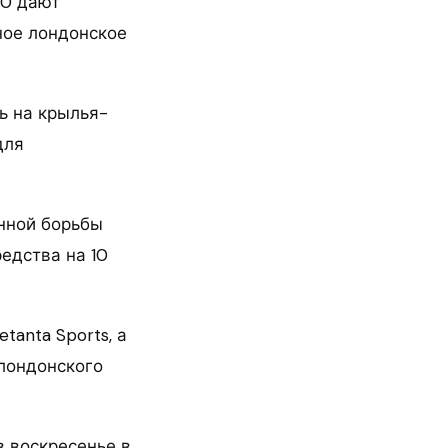
.0 дают
ное лондонское
ть на крылья-
для
нной борьбы
едства на 10
tanta Sports, а
лондонского
 воскресенье в