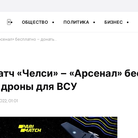
ОБЩЕСТВО
ПОЛИТИКА
БИЗНЕС
×
рсенал» бесплатно – донать…
тч «Челси» – «Арсенал» бе
 дроны для ВСУ
022, 01:01