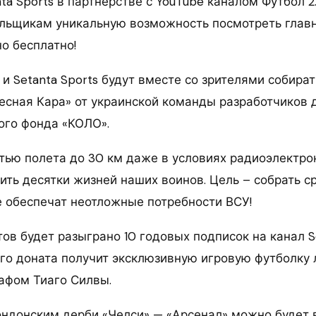
nta Sports в партнерстве с YouTube каналом Футбол 2
льщикам уникальную возможность посмотреть глав
о бесплатно!
e и Setanta Sports будут вместе со зрителями собира
есная Кара» от украинской команды разработчиков 
ого фонда «КОЛО».
тью полета до 30 км даже в условиях радиоэлектро
ть десятки жизней наших воинов. Цель – собрать ср
е обеспечат неотложные потребности ВСУ!
ов будет разыграно 10 годовых подписок на канал Se
го доната получит эксклюзивную игровую футболку 
рафом Тиаго Силвы.
ндонским дерби «Челси» — «Арсенал» можно будет в