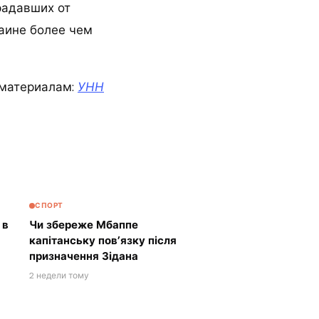
радавших от
раине более чем
материалам:
УНН
СПОРТ
 в
Чи збереже Мбаппе
капітанську пов’язку після
призначення Зідана
2 недели тому