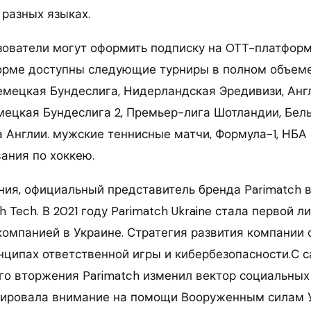
 разных языках.
зователи могут оформить подписку на OTT-платформу
орме доступны следующие турниры в полном объеме
емецкая Бундеслига, Нидерландская Эредивизи, Анг
ецкая Бундеслига 2, Премьер-лига Шотландии, Бел
а Англии. мужские теннисные матчи, Формула-1, НБА 
вания по хоккею.
ния, официальный представитель бренда Parimatch в
h Tech. В 2021 году Parimatch Ukraine стала первой 
компанией в Украине. Стратегия развития компании 
нципах ответственной игры и кибербезопасности.С 
о вторжения Parimatch изменил вектор социальных 
сировала внимание на помощи Вооруженным силам 