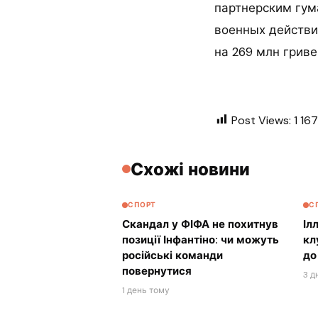
партнерским гум
военных действи
на 269 млн гриве
Post Views:
1 167
Схожі новини
СПОРТ
С
Скандал у ФІФА не похитнув
Іл
позиції Інфантіно: чи можуть
кл
російські команди
до
повернутися
3 д
1 день тому