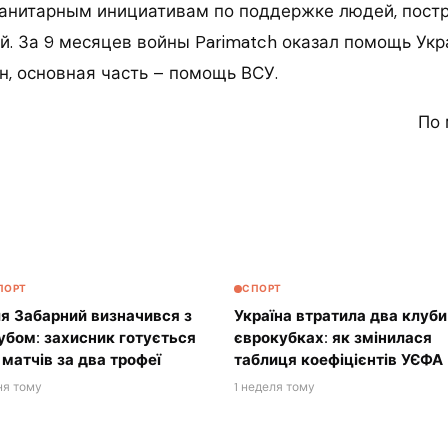
анитарным инициативам по поддержке людей, пост
й. За 9 месяцев войны Parimatch оказал помощь Ук
н, основная часть – помощь ВСУ.
По 
ПОРТ
СПОРТ
ля Забарний визначився з
Україна втратила два клуби
убом: захисник готується
єврокубках: як змінилася
 матчів за два трофеї
таблиця коефіцієнтів УЄФА
ня тому
1 неделя тому