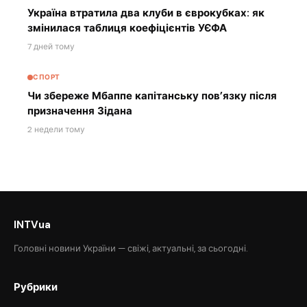
Україна втратила два клуби в єврокубках: як
змінилася таблиця коефіцієнтів УЄФА
7 дней тому
СПОРТ
Чи збереже Мбаппе капітанську пов’язку після
призначення Зідана
2 недели тому
INTVua
Головні новини України — свіжі, актуальні, за сьогодні.
Рубрики