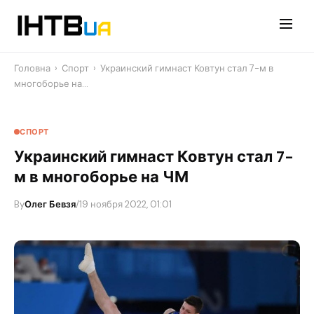
Перейти
до
контенту
Головна
›
Спорт
›
Украинский гимнаст Ковтун стал 7-м в
многоборье на…
СПОРТ
Украинский гимнаст Ковтун стал 7-
м в многоборье на ЧМ
By
Олег Бевзя
/
19 ноября 2022, 01:01