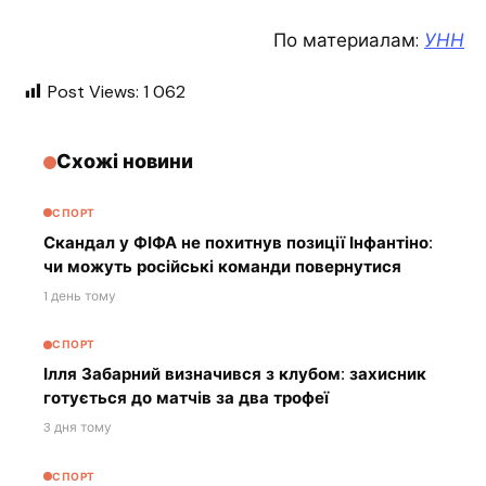
По материалам:
УНН
Post Views:
1 062
Схожі новини
СПОРТ
Скандал у ФІФА не похитнув позиції Інфантіно:
чи можуть російські команди повернутися
1 день тому
СПОРТ
Ілля Забарний визначився з клубом: захисник
готується до матчів за два трофеї
3 дня тому
СПОРТ