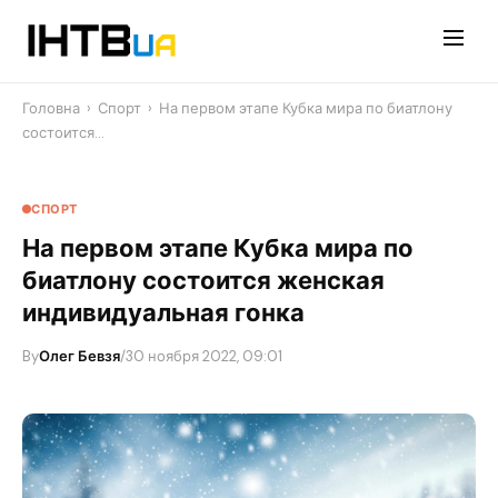
Перейти
до
контенту
Головна
›
Спорт
›
На первом этапе Кубка мира по биатлону
состоится…
СПОРТ
На первом этапе Кубка мира по
биатлону состоится женская
индивидуальная гонка
By
Олег Бевзя
/
30 ноября 2022, 09:01