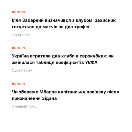
СПОРТ
Ілля Забарний визначився з клубом: захисник
готується до матчів за два трофеї
3 дня тому
СПОРТ
Україна втратила два клуби в єврокубках: як
змінилася таблиця коефіцієнтів УЄФА
7 дней тому
СПОРТ
Чи збереже Мбаппе капітанську пов’язку після
призначення Зідана
2 недели тому