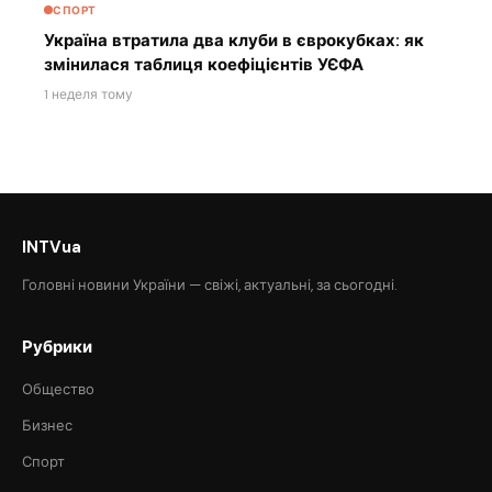
СПОРТ
Україна втратила два клуби в єврокубках: як
змінилася таблиця коефіцієнтів УЄФА
1 неделя тому
INTVua
Головні новини України — свіжі, актуальні, за сьогодні.
Рубрики
Общество
Бизнес
Спорт