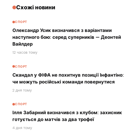
Схожі новини
СПОРТ
Олександр Усик визначився з варіантами
наступного бою: серед суперників — Деонтей
Вайлдер
12 часов тому
СПОРТ
Скандал у ФІФА не похитнув позиції Інфантіно:
чи можуть російські команди повернутися
2 дня тому
СПОРТ
Ілля Забарний визначився з клубом: захисник
готується до матчів за два трофеї
4 дня тому