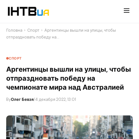
Перейти
до
контенту
Головна
›
Спорт
›
Аргентинцы вышли на улицы, чтобы
отпраздновать победу на…
СПОРТ
Аргентинцы вышли на улицы, чтобы
отпраздновать победу на
чемпионате мира над Австралией
By
Олег Бевзя
/
4 декабря 2022, 13:01