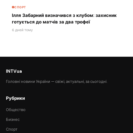
СПОРТ
Ілля Забарний визначився з клубом: захисник
готується до матчів за два трофеї
6 дней тому
INTVua
Головні новини України — свіжі, актуальні, за сьогодні.
Рубрики
Общество
Бизнес
Спорт