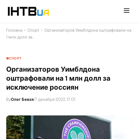
Перейти
до
контенту
Головна
›
Спорт
›
Организаторов Уимблдона оштрафовали на
1 млн долл за…
СПОРТ
Организаторов Уимблдона
оштрафовали на 1 млн долл за
исключение россиян
By
Олег Бевзя
/
7 декабря 2022, 17:01