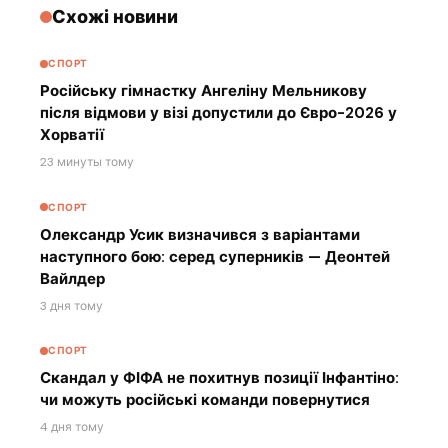
Схожі новини
СПОРТ
Російську гімнастку Ангеліну Мельникову
після відмови у візі допустили до Євро-2026 у
Хорватії
23 минуты тому
СПОРТ
Олександр Усик визначився з варіантами
наступного бою: серед суперників — Деонтей
Вайлдер
3 дня тому
СПОРТ
Скандал у ФІФА не похитнув позиції Інфантіно:
чи можуть російські команди повернутися
4 дня тому