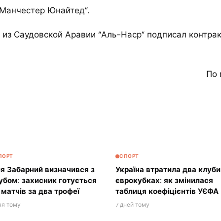
“Манчестер Юнайтед”.
 из Саудовской Аравии “Аль-Наср” подписал контра
По 
ПОРТ
СПОРТ
ля Забарний визначився з
Україна втратила два клуби
убом: захисник готується
єврокубках: як змінилася
 матчів за два трофеї
таблиця коефіцієнтів УЄФА
ня тому
7 дней тому