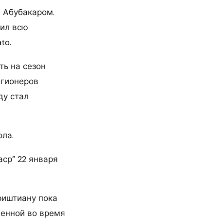
м Абубакаром.
чил всю
to.
ть на сезон
егионеров
ду стал
ола.
аср” 22 января
риштиану пока
ченной во время