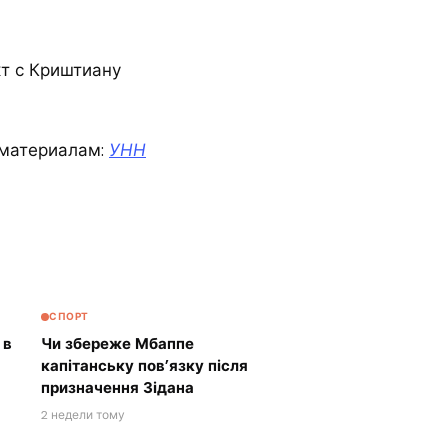
кт с Криштиану
материалам:
УНН
СПОРТ
 в
Чи збереже Мбаппе
капітанську пов’язку після
призначення Зідана
2 недели тому