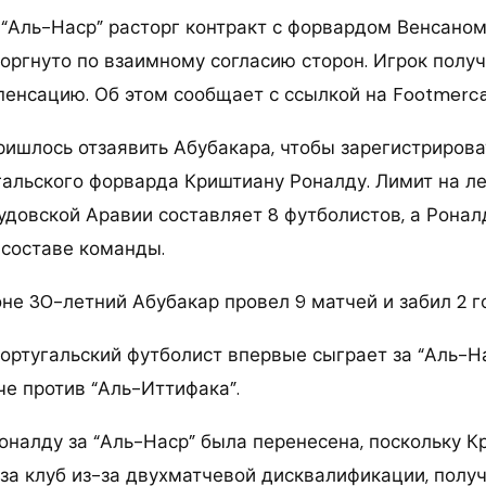
 “Аль-Наср” расторг контракт с форвардом Венсано
оргнуто по взаимному согласию сторон. Игрок полу
енсацию. Об этом сообщает с ссылкой на Footmerca
ришлось отзаявить Абубакара, чтобы зарегистрирова
гальского форварда Криштиану Роналду. Лимит на л
удовской Аравии составляет 8 футболистов, а Ронал
 составе команды.
не 30-летний Абубакар провел 9 матчей и забил 2 г
португальский футболист впервые сыграет за “Аль-Н
е против “Аль-Иттифака”.
оналду за “Аль-Наср” была перенесена, поскольку К
 за клуб из-за двухматчевой дисквалификации, полу