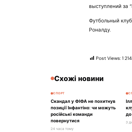
выступлений за 
Футбольный клуб
Роналду.
Post Views:
1 214
Схожі новини
СПОРТ
С
Скандал у ФІФА не похитнув
Іл
позиції Інфантіно: чи можуть
кл
російські команди
до
повернутися
3 д
24 часа тому