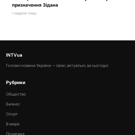
призначення Зідана
1 неделя тому
INTVua
Головні новини України — свіжі, актуальні, за сьогодні.
Рубрики
Общество
Бизнес
Спорт
В мире
Политика