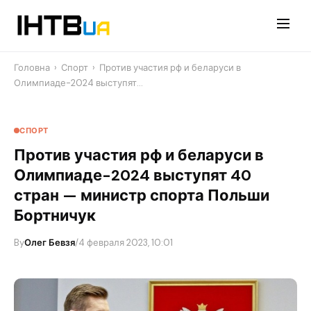
Перейти
до
контенту
Головна
›
Спорт
›
Против участия рф и беларуси в
Олимпиаде-2024 выступят…
СПОРТ
Против участия рф и беларуси в
Олимпиаде-2024 выступят 40
стран — министр спорта Польши
Бортничук
By
Олег Бевзя
/
4 февраля 2023, 10:01