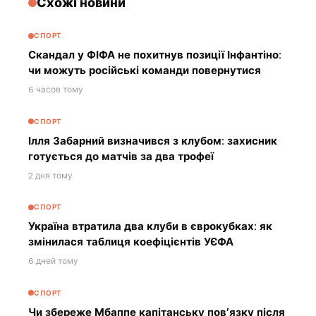
Схожі новини
СПОРТ
Скандал у ФІФА не похитнув позиції Інфантіно:
чи можуть російські команди повернутися
6 часов тому
СПОРТ
Ілля Забарний визначився з клубом: захисник
готується до матчів за два трофеї
2 дня тому
СПОРТ
Україна втратила два клуби в єврокубках: як
змінилася таблиця коефіцієнтів УЄФА
6 дней тому
СПОРТ
Чи збереже Мбаппе капітанську пов’язку після