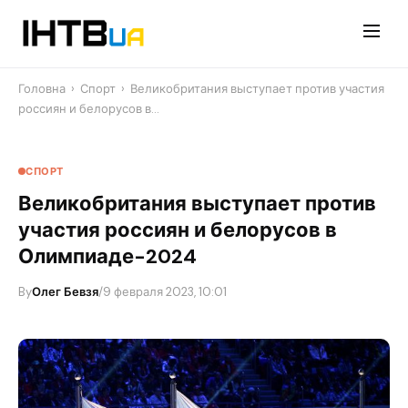
Перейти
до
контенту
Головна
›
Спорт
›
Великобритания выступает против участия
россиян и белорусов в…
СПОРТ
Великобритания выступает против
участия россиян и белорусов в
Олимпиаде-2024
By
Олег Бевзя
/
9 февраля 2023, 10:01