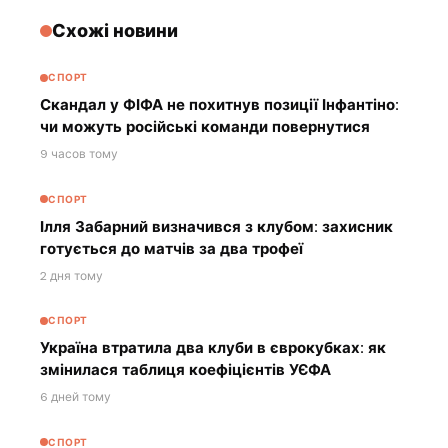
Схожі новини
СПОРТ
Скандал у ФІФА не похитнув позиції Інфантіно:
чи можуть російські команди повернутися
9 часов тому
СПОРТ
Ілля Забарний визначився з клубом: захисник
готується до матчів за два трофеї
2 дня тому
СПОРТ
Україна втратила два клуби в єврокубках: як
змінилася таблиця коефіцієнтів УЄФА
6 дней тому
СПОРТ