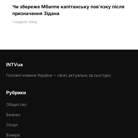
Чи збереже Мбаппе капітанську пов’язку після
призначення Зідана
1 неделя тому
INTVua
Головні новини України — свіжі, актуальні, за сьогодні.
Рубрики
Общество
Бизнес
Спорт
В мире