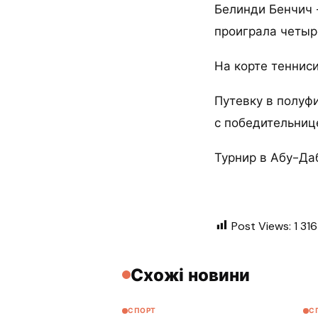
Белинди Бенчич — 
проиграла четыр
На корте тенниси
Путевку в полуф
с победительниц
Турнир в Абу-Да
Post Views:
1 316
Схожі новини
СПОРТ
С