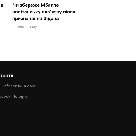
 в
Чи збереже Мбаппе
капітанську пов’язку після
призначення Зідана
1 неделя тому
такти
l: info@intvua.com
ebook
·
Telegram