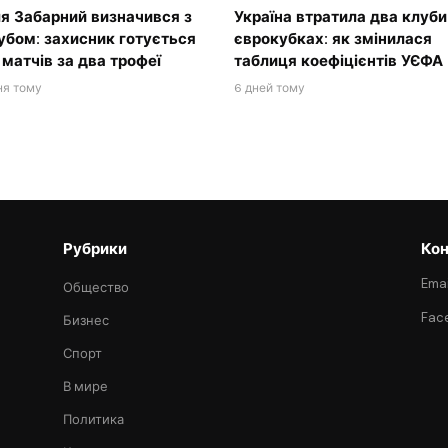
ля Забарний визначився з
Україна втратила два клуби
убом: захисник готується
єврокубках: як змінилася
 матчів за два трофеї
таблиця коефіцієнтів УЄФА
ня тому
6 дней тому
Рубрики
Кон
Emai
Общество
Fac
Бизнес
Спорт
В мире
Политика