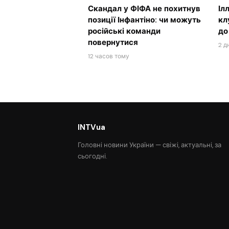
Скандал у ФІФА не похитнув
Іл
позиції Інфантіно: чи можуть
кл
російські команди
до
повернутися
2 д
12 часов тому
INTVua
Головні новини України — свіжі, актуальні, за
сьогодні.