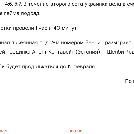
4:6, 5:7. В течение второго сета украинка вела в сче
е гейма подряд.
стки провели 1 час и 40 минут.
инал посеянная под 2-м номером Бенчич разыграет
ей поединка Анетт Контавейт (Эстония) — Шелби Ро
би будет продолжаться до 12 февраля.
По 
ПОРТ
СПОРТ