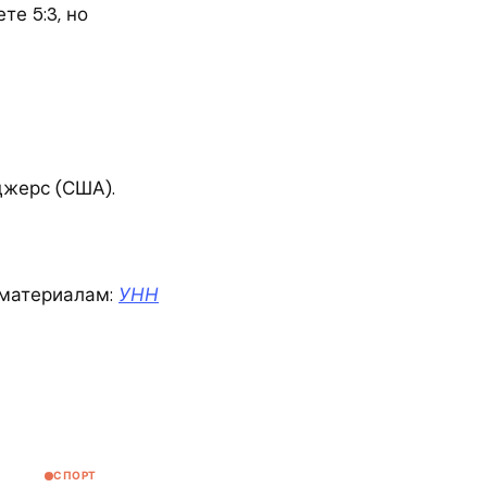
те 5:3, но
джерс (США).
материалам:
УНН
СПОРТ