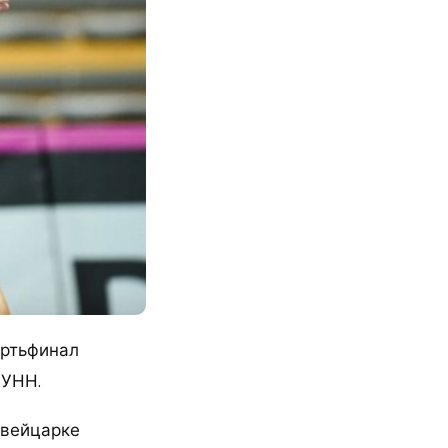
ертьфинал
 УНН.
швейцарке