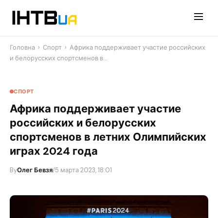
Перейти
до
контенту
Головна
›
Спорт
›
Африка поддерживает участие российских
и белорусских спортсменов в…
СПОРТ
Африка поддерживает участие
российских и белорусских
спортсменов в летних Олимпийских
играх 2024 года
By
Олег Бевзя
/
5 марта 2023, 18:01