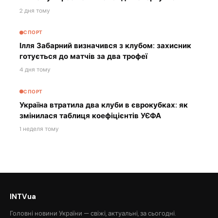
2 дня тому
СПОРТ
Ілля Забарний визначився з клубом: захисник
готується до матчів за два трофеї
4 дня тому
СПОРТ
Україна втратила два клуби в єврокубках: як
змінилася таблиця коефіцієнтів УЄФА
1 неделя тому
INTVua
Головні новини України — свіжі, актуальні, за сьогодні.