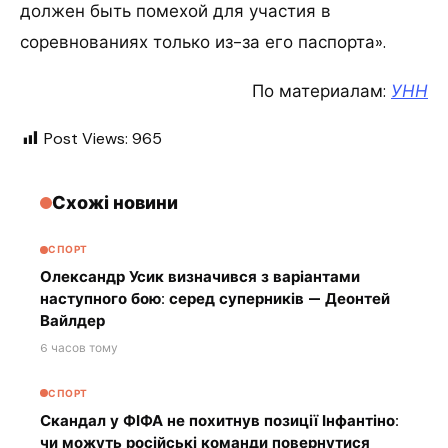
должен быть помехой для участия в
соревнованиях только из-за его паспорта».
По материалам:
УНН
Post Views:
965
Схожі новини
СПОРТ
Олександр Усик визначився з варіантами
наступного бою: серед суперників — Деонтей
Вайлдер
6 часов тому
СПОРТ
Скандал у ФІФА не похитнув позиції Інфантіно:
чи можуть російські команди повернутися