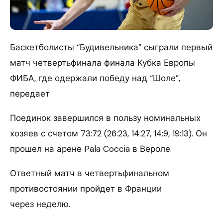
Баскетболисты “Будивельника” сыграли первый
матч четвертьфинала финала Кубка Европы
ФИБА, где одержали победу над “Шоле”,
передает
Поединок завершился в пользу номинальных
хозяев с счетом 73:72 (26:23, 14:27, 14:9, 19:13). Он
прошел на арене Pala Coccia в Вероле.
Ответный матч в четвертьфинальном
противостоянии пройдет в Франции
через неделю.