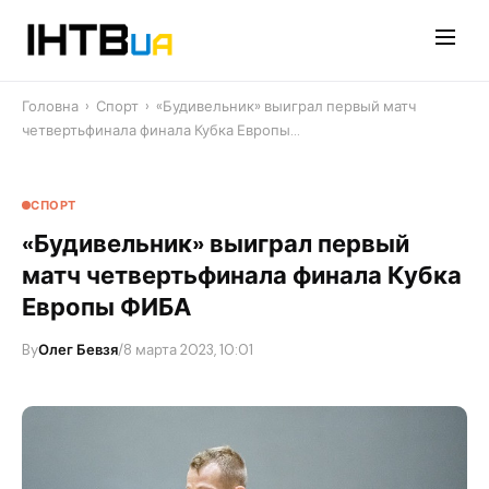
Перейти
до
контенту
Головна
›
Спорт
›
«Будивельник» выиграл первый матч
четвертьфинала финала Кубка Европы…
СПОРТ
«Будивельник» выиграл первый
матч четвертьфинала финала Кубка
Европы ФИБА
By
Олег Бевзя
/
8 марта 2023, 10:01