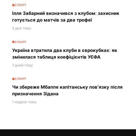
СПОРТ
Ілля Забарний визначився з клубом: захисник
готується до матчів за два трофеї
3 дня тому
СПОРТ
Україна втратила два клуби в єврокубках: як
змінилася таблиця коефіцієнтів УЄФА
7 дней тому
СПОРТ
Чи збереже Мбаппе капітанську пов’язку після
призначення Зідана
1 неделя тому