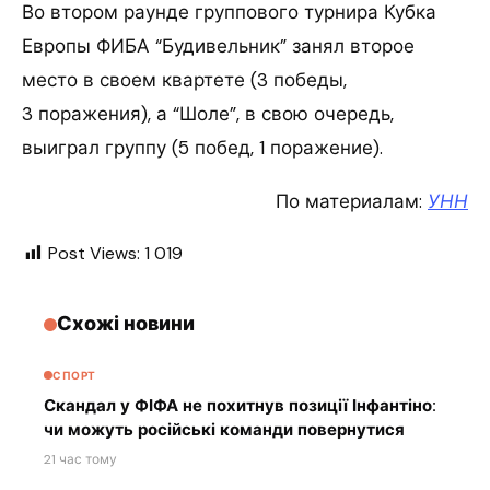
Во втором раунде группового турнира Кубка
Европы ФИБА “Будивельник” занял второе
место в своем квартете (3 победы,
3 поражения), а “Шоле”, в свою очередь,
выиграл группу (5 побед, 1 поражение).
По материалам:
УНН
Post Views:
1 019
Схожі новини
СПОРТ
Скандал у ФІФА не похитнув позиції Інфантіно:
чи можуть російські команди повернутися
21 час тому