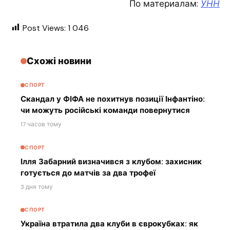
По материалам:
УНН
Post Views:
1 046
Схожі новини
СПОРТ
Скандал у ФІФА не похитнув позиції Інфантіно:
чи можуть російські команди повернутися
17 часов тому
СПОРТ
Ілля Забарний визначився з клубом: захисник
готується до матчів за два трофеї
3 дня тому
СПОРТ
Україна втратила два клуби в єврокубках: як