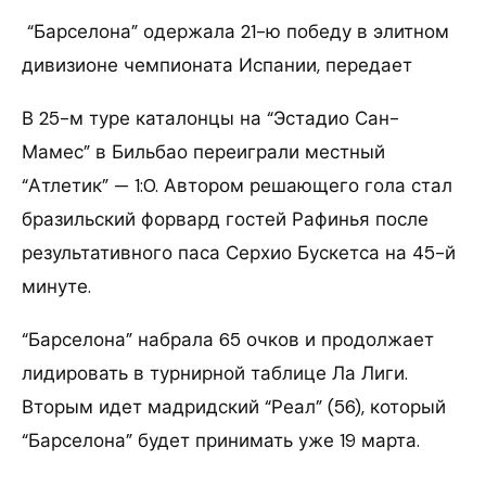
“Барселона” одержала 21-ю победу в элитном
дивизионе чемпионата Испании, передает
В 25-м туре каталонцы на “Эстадио Сан-
Мамес” в Бильбао переиграли местный
“Атлетик” — 1:0. Автором решающего гола стал
бразильский форвард гостей Рафинья после
результативного паса Серхио Бускетса на 45-й
минуте.
“Барселона” набрала 65 очков и продолжает
лидировать в турнирной таблице Ла Лиги.
Вторым идет мадридский “Реал” (56), который
“Барселона” будет принимать уже 19 марта.