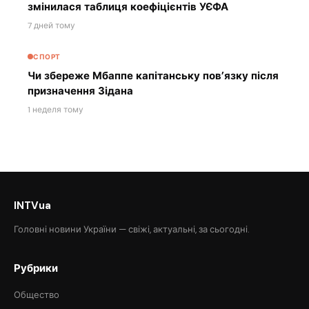
змінилася таблиця коефіцієнтів УЄФА
7 дней тому
СПОРТ
Чи збереже Мбаппе капітанську пов’язку після
призначення Зідана
1 неделя тому
INTVua
Головні новини України — свіжі, актуальні, за сьогодні.
Рубрики
Общество