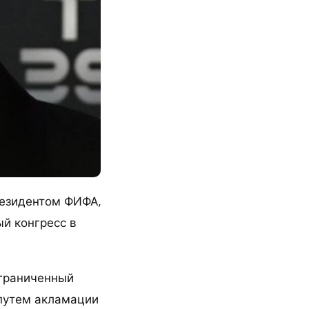
резидентом ФИФА,
й конгресс в
ограниченный
путем акламации