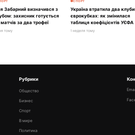
ПОРТ
СПОРТ
ля Забарний визначився з
Україна втратила два клуби
убом: захисник готується
єврокубках: як змінилася
 матчів за два трофеї
таблиця коефіцієнтів УЄФА
ня тому
1 неделя тому
Рубрики
Кон
Emai
Общество
Fac
Бизнес
Спорт
В мире
Политика