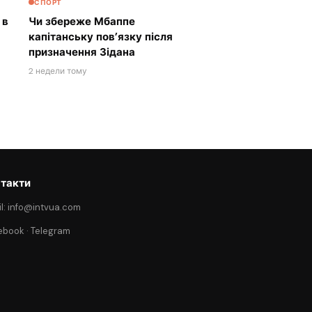
СПОРТ
 в
Чи збереже Мбаппе
капітанську пов’язку після
призначення Зідана
2 недели тому
такти
l: info@intvua.com
ebook
·
Telegram