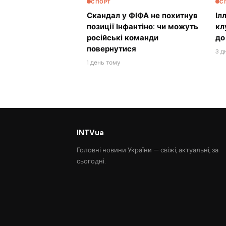
СПОРТ
С
Скандал у ФІФА не похитнув
Іл
позиції Інфантіно: чи можуть
кл
російські команди
до
повернутися
3 д
1 день тому
INTVua
Головні новини України — свіжі, актуальні, за
сьогодні.