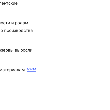
гентские
ности и родам
о производства
езервы выросли
материалам:
УНН