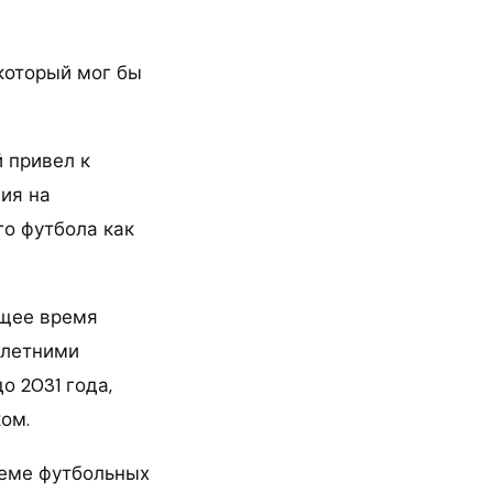
который мог бы
 привел к
ия на
го футбола как
ящее время
хлетними
о 2031 года,
ом.
теме футбольных