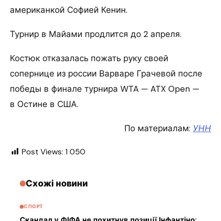
американкой Софией Кенин.
Турнир в Майами продлится до 2 апреля.
Костюк отказалась пожать руку своей
сопернице из россии Варваре Грачевой после
победы в финале турнира WTA — ATX Open —
в Остине в США.
По материалам:
УНН
Post Views:
1 050
Схожі новини
СПОРТ
Скандал у ФІФА не похитнув позиції Інфантіно: