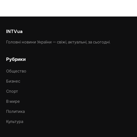
INTVua
Головні новини України — свіжі, актуальні, за сьогодні.
Рубрики
Общество
Бизнес
Спорт
В мире
Политика
Культура