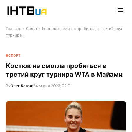
Перейти
до
контенту
Головна
›
Спорт
›
Костюк не смогла пробиться в третий круг
турнира…
СПОРТ
Костюк не смогла пробиться в
третий круг турнира WTA в Майами
By
Олег Бевзя
/
24 марта 2023, 02:01