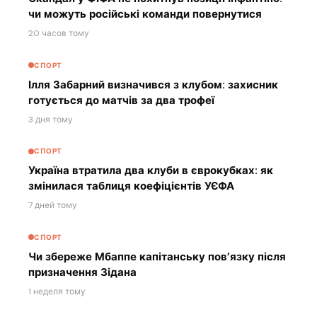
чи можуть російські команди повернутися
20 часов тому
СПОРТ
Ілля Забарний визначився з клубом: захисник
готується до матчів за два трофеї
3 дня тому
СПОРТ
Україна втратила два клуби в єврокубках: як
змінилася таблиця коефіцієнтів УЄФА
7 дней тому
СПОРТ
Чи збереже Мбаппе капітанську пов’язку після
призначення Зідана
1 неделя тому