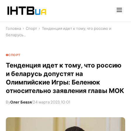
Перейти
до
контенту
Головна
›
Спорт
›
Тенденция идет к тому, что россию и
беларусь…
СПОРТ
Тенденция идет к тому, что россию
и беларусь допустят на
Олимпийские Игры: Беленюк
относительно заявления главы МОК
By
Олег Бевзя
/
24 марта 2023, 10:01