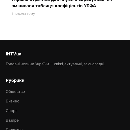
змінилася таблиця коефіцієнтів УЄФА
1 неделя тому
INTVua
Головні новини України — свіжі, актуальні, за сьогодні.
Рубрики
Общество
Бизнес
Спорт
В мире
Политика