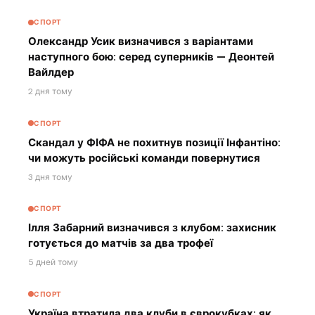
СПОРТ
Олександр Усик визначився з варіантами
наступного бою: серед суперників — Деонтей
Вайлдер
2 дня тому
СПОРТ
Скандал у ФІФА не похитнув позиції Інфантіно:
чи можуть російські команди повернутися
3 дня тому
СПОРТ
Ілля Забарний визначився з клубом: захисник
готується до матчів за два трофеї
5 дней тому
СПОРТ
Україна втратила два клуби в єврокубках: як