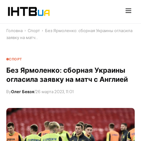
Перейти
до
контенту
Головна
›
Спорт
›
Без Ярмоленко: сборная Украины огласила
заявку на матч…
СПОРТ
Без Ярмоленко: сборная Украины
огласила заявку на матч с Англией
By
Олег Бевзя
/
26 марта 2023, 11:01