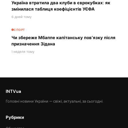
Україна втратила два клуби в єврокубках: як
змінилася таблиця коефіцієнтів УЄФА
6 дней тому
СПОРТ
Чи збереже Мбаппе капітанську пов’язку після
призначення Зідана
1 неделя тому
INTVua
Головні новини України — свіжі, актуальні, за сьогодні.
Рубрики