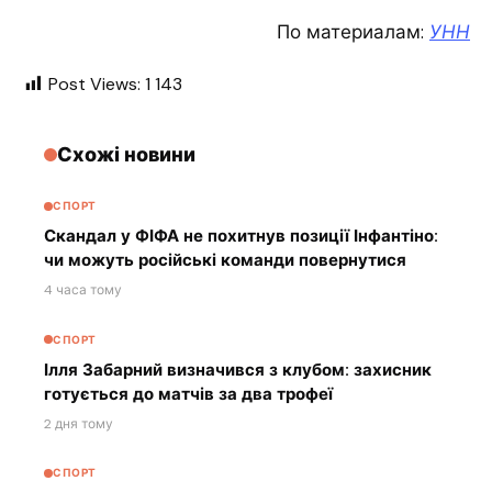
По материалам:
УНН
Post Views:
1 143
Схожі новини
СПОРТ
Скандал у ФІФА не похитнув позиції Інфантіно:
чи можуть російські команди повернутися
4 часа тому
СПОРТ
Ілля Забарний визначився з клубом: захисник
готується до матчів за два трофеї
2 дня тому
СПОРТ