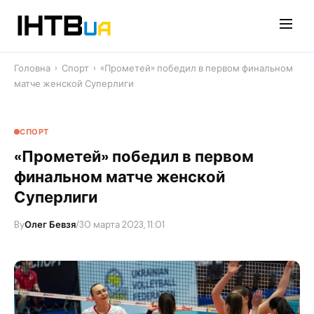
Перейти
до
контенту
Головна
›
Спорт
›
«Прометей» победил в первом финальном
матче женской Суперлиги
СПОРТ
«Прометей» победил в первом
финальном матче женской
Суперлиги
By
Олег Бевзя
/
30 марта 2023, 11:01