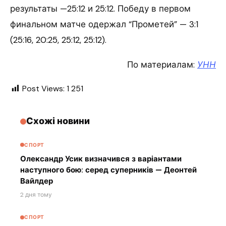
результаты —25:12 и 25:12. Победу в первом
финальном матче одержал “Прометей” — 3:1
(25:16, 20:25, 25:12, 25:12).
По материалам:
УНН
Post Views:
1 251
Схожі новини
СПОРТ
Олександр Усик визначився з варіантами
наступного бою: серед суперників — Деонтей
Вайлдер
2 дня тому
СПОРТ