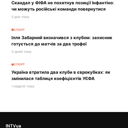
Скандал у ФІФА не похитнув позиції Інфантіно:
чи можуть російські команди повернутися
3 дня тому
СПОРТ
Ілля Забарний визначився з клубом: захисник
готується до матчів за два трофеї
5 дней тому
СПОРТ
Україна втратила два клуби в єврокубках: як
змінилася таблиця коефіцієнтів УЄФА
1 неделя тому
INTVua