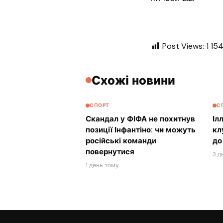
Post Views:
1 15
Схожі новини
СПОРТ
С
Скандал у ФІФА не похитнув
Іл
позиції Інфантіно: чи можуть
кл
російські команди
до
повернутися
3 д
1 день тому