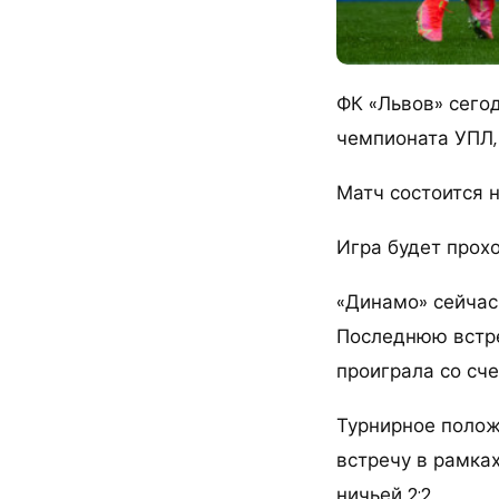
ФК «Львов» сего
чемпионата УПЛ
Матч состоится н
Игра будет прох
«Динамо» сейчас 
Последнюю встре
проиграла со счет
Турнирное полож
встречу в рамка
ничьей 2:2.