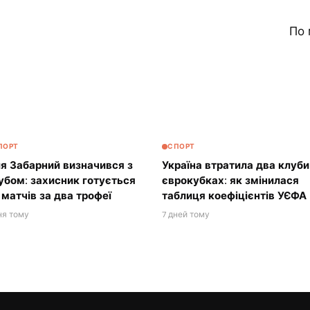
По 
4
ПОРТ
СПОРТ
ля Забарний визначився з
Україна втратила два клуби
убом: захисник готується
єврокубках: як змінилася
 матчів за два трофеї
таблиця коефіцієнтів УЄФА
ня тому
7 дней тому