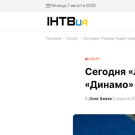
Перейти
Пятница, 7 августа 2026
до
контенту
Головна
›
Спорт
›
Сегодня «Львов» будет пр
СПОРТ
Сегодня «
«Динамо»
By
Олег Бевзя
/
2 апреля 20