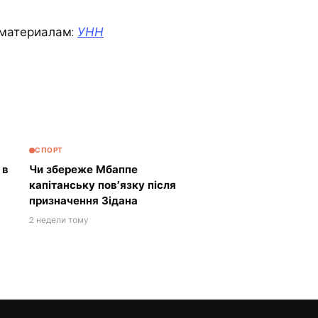
материалам:
УНН
СПОРТ
 в
Чи збереже Мбаппе
капітанську пов’язку після
призначення Зідана
2 недели тому