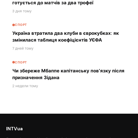
готується до матчів за два трофеї
3 дня тому
СПОРТ
Україна втратила два клуби в єврокубках: як
змінилася таблиця коефіцієнтів УЄФА
7 дней тому
СПОРТ
Чи збереже Мбаппе капітанську пов’язку після
призначення Зідана
2 недели тому
INTVua