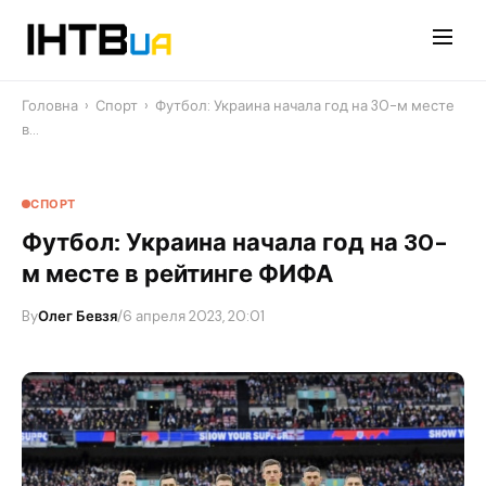
Перейти
до
контенту
Головна
›
Спорт
›
Футбол: Украина начала год на 30-м месте
в…
СПОРТ
Футбол: Украина начала год на 30-
м месте в рейтинге ФИФА
By
Олег Бевзя
/
6 апреля 2023, 20:01