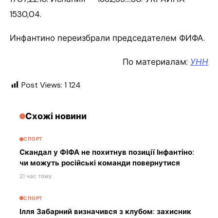
1530,04.
Инфантино переизбрали председателем ФИФА.
По материалам:
УНН
Post Views:
1 124
Схожі новини
СПОРТ
Скандал у ФІФА не похитнув позиції Інфантіно:
чи можуть російські команди повернутися
21 час тому
СПОРТ
Ілля Забарний визначився з клубом: захисник