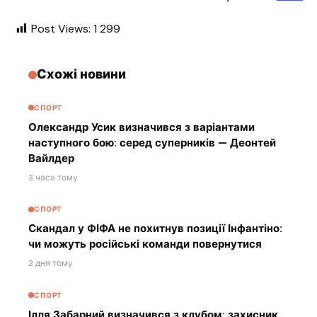
Post Views:
1 299
Схожі новини
СПОРТ
Олександр Усик визначився з варіантами
наступного бою: серед суперників — Деонтей
Вайлдер
3 часа тому
СПОРТ
Скандал у ФІФА не похитнув позиції Інфантіно:
чи можуть російські команди повернутися
2 дня тому
СПОРТ
Ілля Забарний визначився з клубом: захисник