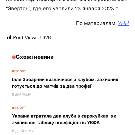
“Эвертон”, где его уволили 23 января 2023 г.
По материалам:
УНН
Post Views:
1 326
Схожі новини
СПОРТ
Ілля Забарний визначився з клубом: захисник
готується до матчів за два трофеї
2 дня тому
СПОРТ
Україна втратила два клуби в єврокубках: як
змінилася таблиця коефіцієнтів УЄФА
6 дней тому