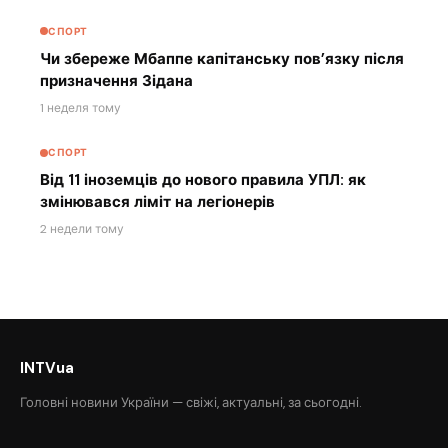
СПОРТ
Чи збереже Мбаппе капітанську пов’язку після
призначення Зідана
1 неделя тому
СПОРТ
Від 11 іноземців до нового правила УПЛ: як
змінювався ліміт на легіонерів
2 недели тому
INTVua
Головні новини України — свіжі, актуальні, за сьогодні.