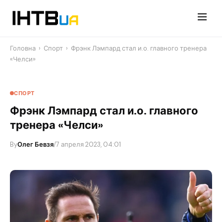
Перейти
до
контенту
Головна
›
Спорт
›
Фрэнк Лэмпард стал и.о. главного тренера
«Челси»
СПОРТ
Фрэнк Лэмпард стал и.о. главного
тренера «Челси»
By
Олег Бевзя
/
7 апреля 2023, 04:01