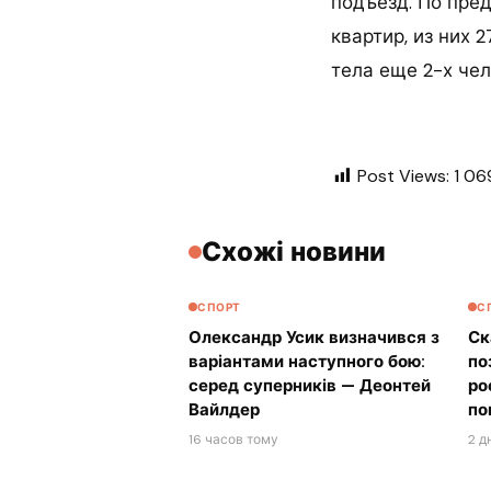
подъезд. По пре
квартир, из них
тела еще 2-х чел
Post Views:
1 06
Схожі новини
СПОРТ
С
Олександр Усик визначився з
Ск
варіантами наступного бою:
по
серед суперників — Деонтей
ро
Вайлдер
по
16 часов тому
2 д