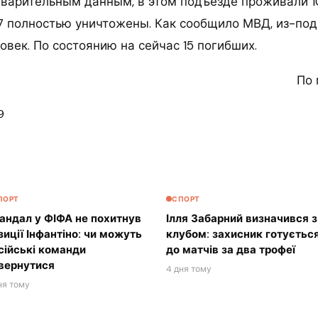
дварительным данным, в этом подъезде проживали 1
 27 полностью уничтожены. Как сообщило МВД, из-под
овек. По состоянию на сейчас 15 погибших.
По 
9
ПОРТ
СПОРТ
андал у ФІФА не похитнув
Ілля Забарний визначився з
зиції Інфантіно: чи можуть
клубом: захисник готуєтьс
сійські команди
до матчів за два трофеї
вернутися
4 дня тому
ня тому