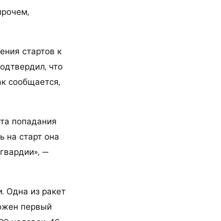
прочем,
ения стартов к
подтвердил, что
ак сообщается,
ста попадания
ь на старт она
гвардии», —
и. Одна из ракет
тожен первый