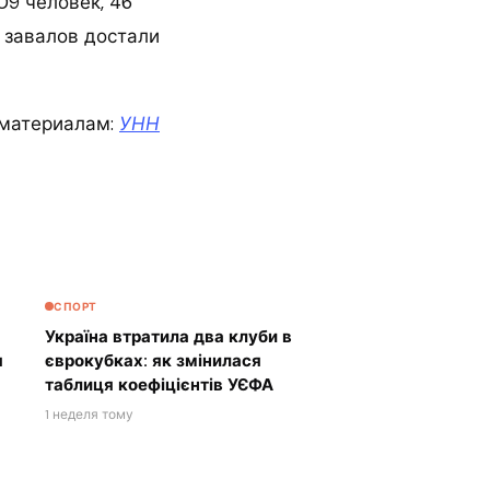
09 человек, 46
 завалов достали
материалам:
УНН
СПОРТ
Україна втратила два клуби в
я
єврокубках: як змінилася
таблиця коефіцієнтів УЄФА
1 неделя тому