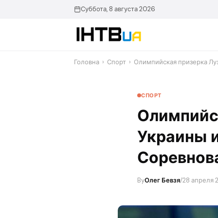
Перейти
Суббота, 8 августа 2026
до
контенту
Головна
›
Спорт
›
Олимпийская призерка Луз
СПОРТ
Олимпийск
Украины и
Соревнов
By
Олег Бевзя
/
28 апреля 2