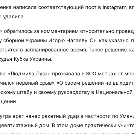
енка написала соответствующий пост в Instagram, в
о удалила.
т» обратилось за комментарием относительно провед
 сборной Украины Игорю Нагаеву. Он, как указано, 
стоятся в запланированное время. Такое решение, к
судья Кубка Украины.
ва, «Людмила Лузан проживала в 300 метрах от ме
учился нервный срыв». «О своем решении не выходит
скому штабу и своему руководству в Национальной 
бщении.
 утра враг нанес ракетный удар в частности по Уман
девятиэтажный дом. В этом доме практически унич