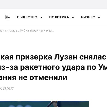
ОБЩЕСТВО
ПОЛИТИКА
БИЗНЕС
×
ан снялась с Кубка Украины из-за…
ая призерка Лузан снялас
з-за ракетного удара по У
ания не отменили
023, 16:01