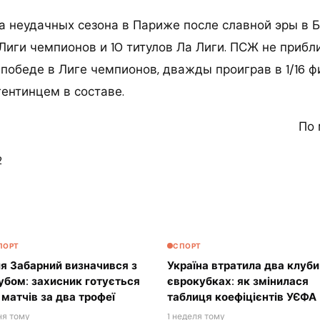
а неудачных сезона в Париже после славной эры в Б
Лиги чемпионов и 10 титулов Ла Лиги. ПСЖ не прибл
победе в Лиге чемпионов, дважды проиграв в 1/16 ф
нтинцем в составе.
По 
2
ПОРТ
СПОРТ
ля Забарний визначився з
Україна втратила два клуби
убом: захисник готується
єврокубках: як змінилася
 матчів за два трофеї
таблиця коефіцієнтів УЄФА
ня тому
1 неделя тому