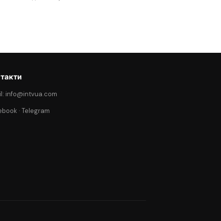
такти
l: info@intvua.com
ebook
·
Telegram