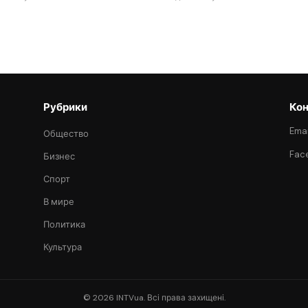
Рубрики
Кон
Emai
Общество
Fac
Бизнес
Спорт
В мире
Политика
Культура
© 2026 INTVua. Всі права захищені.