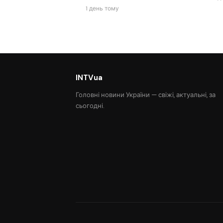
1 день тому
INTVua
Головні новини України — свіжі, актуальні, за
сьогодні.