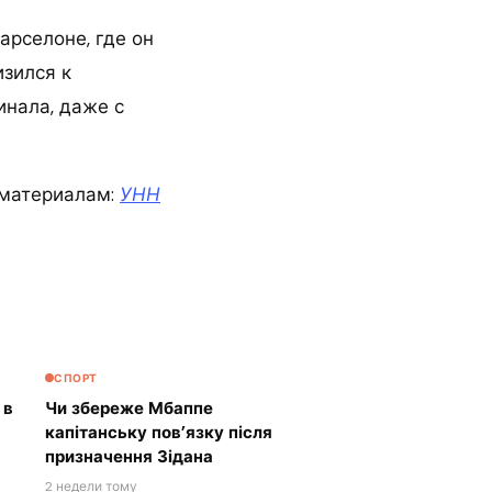
арселоне, где он
изился к
инала, даже с
материалам:
УНН
СПОРТ
 в
Чи збереже Мбаппе
капітанську пов’язку після
призначення Зідана
2 недели тому