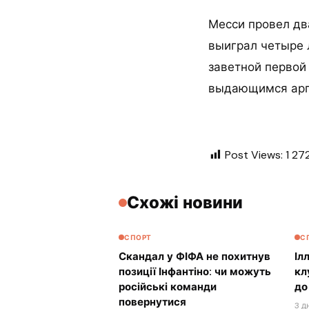
Месси провел дв
выиграл четыре 
заветной первой 
выдающимся арге
Post Views:
1 27
Схожі новини
СПОРТ
С
Скандал у ФІФА не похитнув
Іл
позиції Інфантіно: чи можуть
кл
російські команди
до
повернутися
3 д