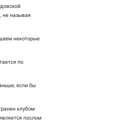
удовской
, не называя
ршаем некоторые
тается по
аньше, если бы
транен клубом
 является послом