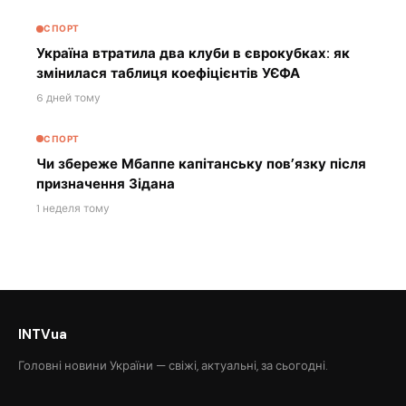
СПОРТ
Україна втратила два клуби в єврокубках: як
змінилася таблиця коефіцієнтів УЄФА
6 дней тому
СПОРТ
Чи збереже Мбаппе капітанську пов’язку після
призначення Зідана
1 неделя тому
INTVua
Головні новини України — свіжі, актуальні, за сьогодні.