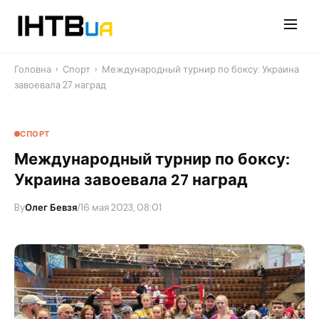
Перейти
до
контенту
Головна
›
Спорт
›
Международный турнир по боксу: Украина
завоевала 27 наград
СПОРТ
Международный турнир по боксу:
Украина завоевала 27 наград
By
Олег Бевзя
/
16 мая 2023, 08:01