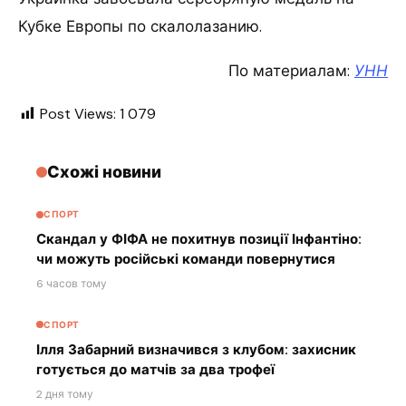
Кубке Европы по скалолазанию.
По материалам:
УНН
Post Views:
1 079
Схожі новини
СПОРТ
Скандал у ФІФА не похитнув позиції Інфантіно:
чи можуть російські команди повернутися
6 часов тому
СПОРТ
Ілля Забарний визначився з клубом: захисник
готується до матчів за два трофеї
2 дня тому