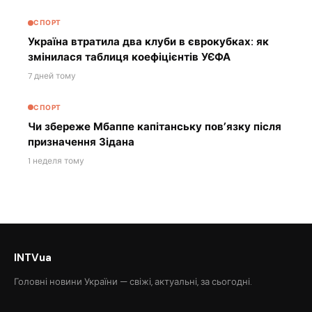
СПОРТ
Україна втратила два клуби в єврокубках: як
змінилася таблиця коефіцієнтів УЄФА
7 дней тому
СПОРТ
Чи збереже Мбаппе капітанську пов’язку після
призначення Зідана
1 неделя тому
INTVua
Головні новини України — свіжі, актуальні, за сьогодні.