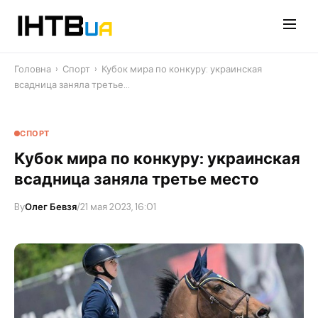
Перейти
до
контенту
Головна
›
Спорт
›
Кубок мира по конкуру: украинская
всадница заняла третье…
СПОРТ
Кубок мира по конкуру: украинская
всадница заняла третье место
By
Олег Бевзя
/
21 мая 2023, 16:01