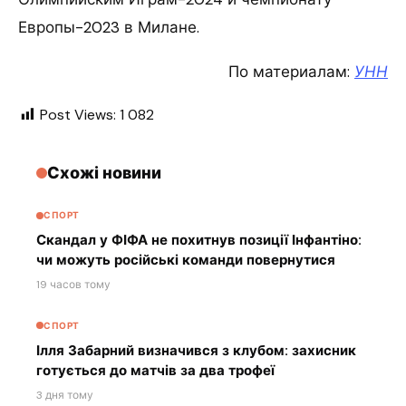
Европы-2023 в Милане.
По материалам:
УНН
Post Views:
1 082
Схожі новини
СПОРТ
Скандал у ФІФА не похитнув позиції Інфантіно:
чи можуть російські команди повернутися
19 часов тому
СПОРТ
Ілля Забарний визначився з клубом: захисник
готується до матчів за два трофеї
3 дня тому