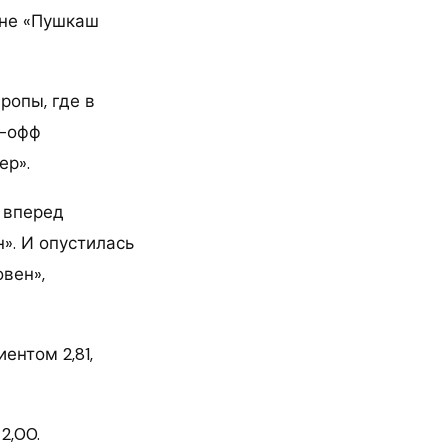
оне «Пушкаш
ропы, где в
й-офф
ер».
в вперед
». И опустилась
вен»,
ентом 2,81,
2,00.