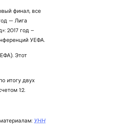
вый финал, все
год — Лига
»: 2017 год –
онференций УЕФА.
ЕФА). Этот
по итогу двух
четом 1:2.
материалам:
УНН