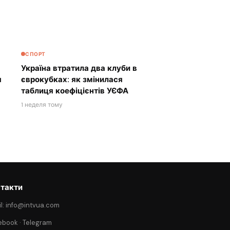
СПОРТ
Україна втратила два клуби в
я
єврокубках: як змінилася
таблиця коефіцієнтів УЄФА
1 неделя тому
такти
l: info@intvua.com
ebook
·
Telegram