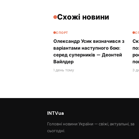
Схожі новини
СПОРТ
С
Олександр Усик визначився з
Ск
варіантами наступного бою:
по
серед суперників — Деонтей
ро
Вайлдер
по
1 день тому
3 д
INTVua
Головні новини України — свіжі, актуальні, за
сьогодні.