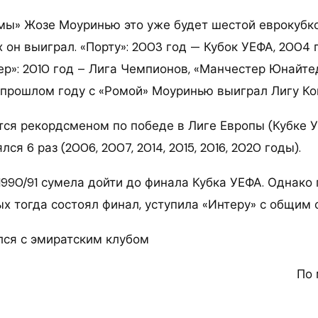
мы» Жозе Моуринью это уже будет шестой еврокубко
он выиграл. «Порту»: 2003 год — Кубок УЕФА, 2004 
р»: 2010 год – Лига Чемпионов, «Манчестер Юнайтед
в прошлом году с «Ромой» Моуринью выиграл Лигу К
тся рекордсменом по победе в Лиге Европы (Кубке У
ся 6 раз (2006, 2007, 2014, 2015, 2016, 2020 годы).
1990/91 сумела дойти до финала Кубка УЕФА. Однако 
ых тогда состоял финал, уступила «Интеру» с общим с
ся с эмиратским клубом
По 