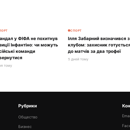
ПОРТ
СПОРТ
андал у ФІФА не похитнув
Ілля Забарний визначився з
зиції Інфантіно: чи можуть
клубом: захисник готуєтьс
сійські команди
до матчів за два трофеї
вернутися
5 дней тому
ня тому
Рубрики
Кон
Emai
Общество
Fac
Бизнес