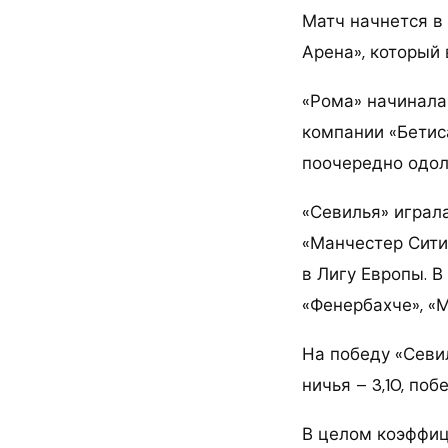
Матч начнется в
Арена», который
«Рома» начинала
компании «Бетиса
поочередно одоле
«Севилья» играл
«Манчестер Сити»
в Лигу Европы. 
«Фенербахче», «
На победу «Севи
ничья – 3,10, поб
В целом коэффици