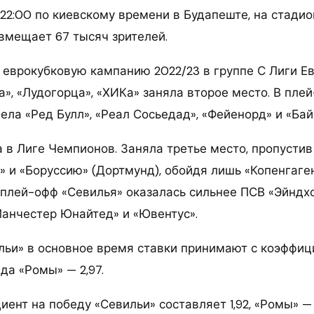
 22:00 по киевскому времени в Будапеште, на стади
 вмещает 67 тысяч зрителей.
 еврокубковую кампанию 2022/23 в группе С Лиги Ев
», «Лудогорца», «ХИКа» заняла второе место. В пле
ла «Ред Булл», «Реал Сосьедад», «Фейенорд» и «Бай
а в Лиге Чемпионов. Заняла третье место, пропусти
 и «Боруссию» (Дортмунд), обойдя лишь «Копенгаген
В плей-офф «Севилья» оказалась сильнее ПСВ «Эйндхо
Манчестер Юнайтед» и «Ювентус».
льи» в основное время ставки принимают с коэффици
еда «Ромы» — 2,97.
ент на победу «Севильи» составляет 1,92, «Ромы» — 