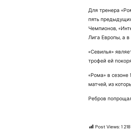
Для тренера «Ро
пять предыдущих 
Чемпионов, «Инте
Лига Европы, а 
«Севилья» являе
трофей ей покорял
«Рома» в сезоне 
матчей, из котор
Ребров попрощал
Post Views:
1 218