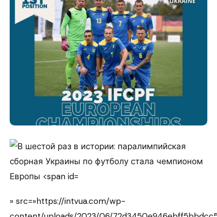
» src=»https://intvua.com/wp-
content/uploads/2023/06/72d3450e946ebff5bbdcc5