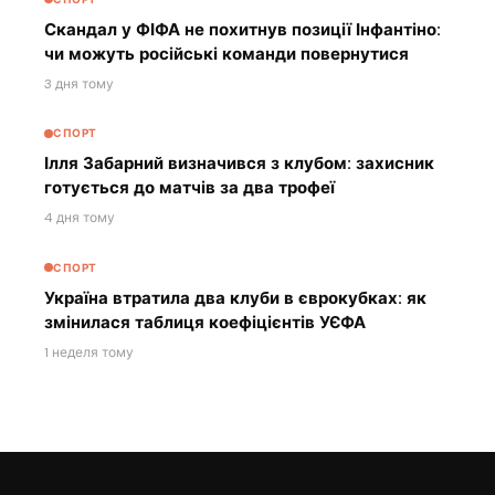
Скандал у ФІФА не похитнув позиції Інфантіно:
чи можуть російські команди повернутися
3 дня тому
СПОРТ
Ілля Забарний визначився з клубом: захисник
готується до матчів за два трофеї
4 дня тому
СПОРТ
Україна втратила два клуби в єврокубках: як
змінилася таблиця коефіцієнтів УЄФА
1 неделя тому