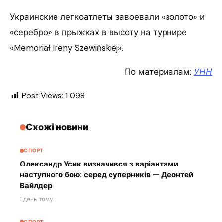
Украинские легкоатлеты завоевали «золото» и
«серебро» в прыжках в высоту на турнире
«Memoriał Ireny Szewińskiej».
По материалам:
УНН
Post Views:
1 098
Схожі новини
СПОРТ
Олександр Усик визначився з варіантами
наступного бою: серед суперників — Деонтей
Вайлдер
1 день тому
СПОРТ