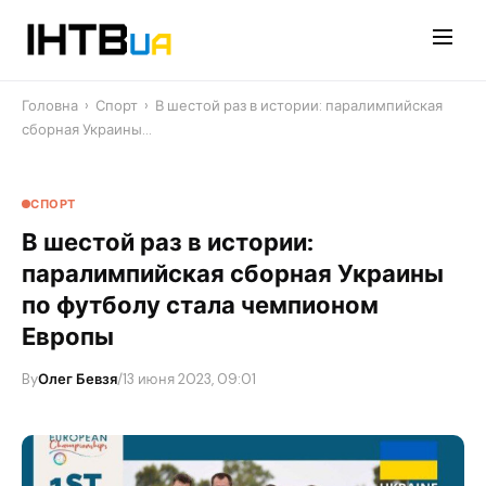
Перейти
до
контенту
Головна
›
Спорт
›
В шестой раз в истории: паралимпийская
сборная Украины…
СПОРТ
В шестой раз в истории:
паралимпийская сборная Украины
по футболу стала чемпионом
Европы
By
Олег Бевзя
/
13 июня 2023, 09:01