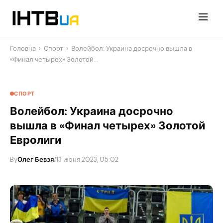
Перейти
до
контенту
Головна
›
Спорт
›
Волейбол: Украина досрочно вышла в
«Финал четырех» Золотой…
СПОРТ
Волейбол: Украина досрочно
вышла в «Финал четырех» Золотой
Евролиги
By
Олег Бевзя
/
13 июня 2023, 05:02