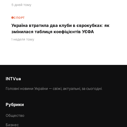
5 дней тому
СПОРТ
Україна втратила два клуби в єврокубках: як
змінилася таблиця коефіцієнтів УЄФА
1 неделя тому
INTVua
Головні новини України — свіжі, актуальні, за сьогодні.
Рубрики
Общество
Бизнес