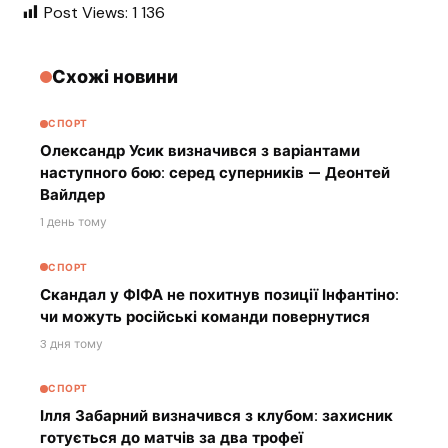
Post Views:
1 136
Схожі новини
СПОРТ
Олександр Усик визначився з варіантами
наступного бою: серед суперників — Деонтей
Вайлдер
1 день тому
СПОРТ
Скандал у ФІФА не похитнув позиції Інфантіно:
чи можуть російські команди повернутися
3 дня тому
СПОРТ
Ілля Забарний визначився з клубом: захисник
готується до матчів за два трофеї