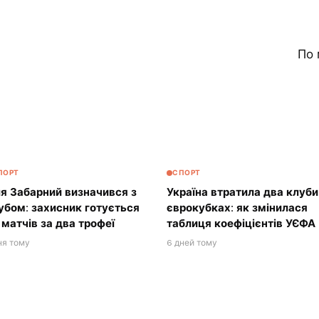
По 
ПОРТ
СПОРТ
ля Забарний визначився з
Україна втратила два клуби
убом: захисник готується
єврокубках: як змінилася
 матчів за два трофеї
таблиця коефіцієнтів УЄФА
ня тому
6 дней тому