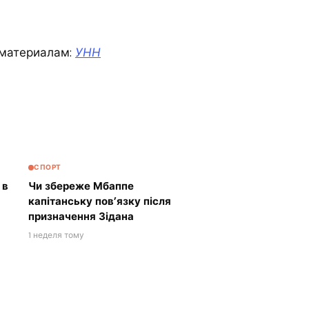
материалам:
УНН
СПОРТ
 в
Чи збереже Мбаппе
капітанську пов’язку після
призначення Зідана
1 неделя тому