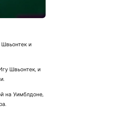
 Швьонтек и
Игу Швьонтек, и
и.
ой на Уимблдоне,
ра.