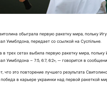
витолина обыграла первую ракетку мира, польку Игу
ал Уимблдона, передает со ссылкой на Суспільне.
 в трех сетах выбила первую ракетку мира, польку 
л Уимблдона – 7:5, 6:7, 6:2», — говорится в сообщени
т, что это повторение лучшего результата Свитолин
 победа в карьере украинки над первой ракеткой ми