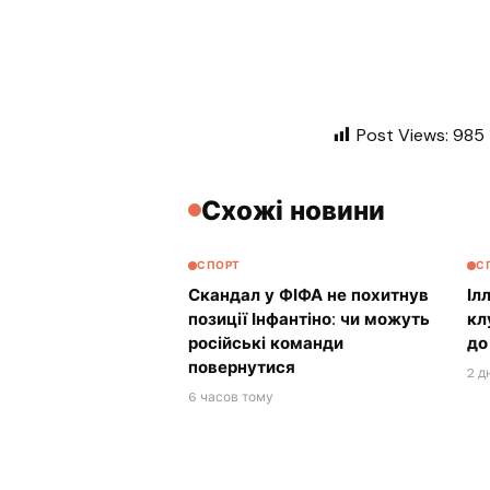
Post Views:
985
Схожі новини
СПОРТ
С
Скандал у ФІФА не похитнув
Іл
позиції Інфантіно: чи можуть
кл
російські команди
до
повернутися
2 д
6 часов тому