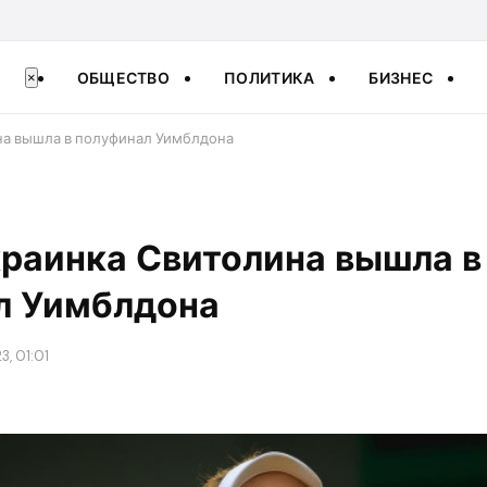
ОБЩЕСТВО
ПОЛИТИКА
БИЗНЕС
×
на вышла в полуфинал Уимблдона
краинка Свитолина вышла в
л Уимблдона
3, 01:01