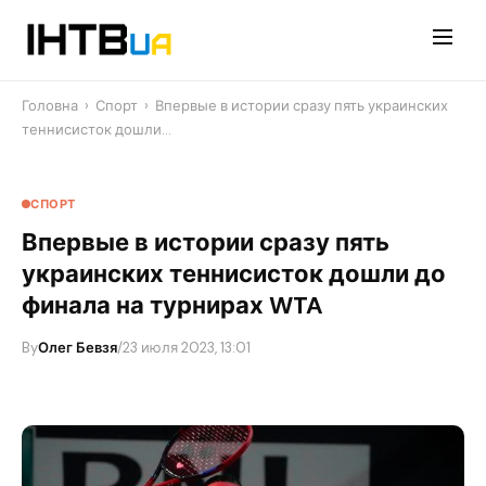
Перейти
до
контенту
Головна
›
Спорт
›
Впервые в истории сразу пять украинских
теннисисток дошли…
СПОРТ
Впервые в истории сразу пять
украинских теннисисток дошли до
финала на турнирах WTA
By
Олег Бевзя
/
23 июля 2023, 13:01