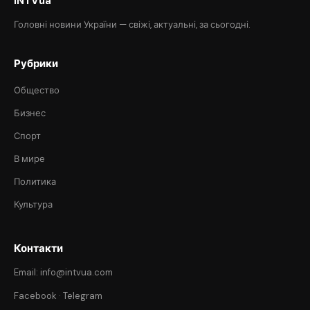
INTVua
Головні новини України — свіжі, актуальні, за сьогодні.
Рубрики
Общество
Бизнес
Спорт
В мире
Политика
Культура
Контакти
Email: info@intvua.com
Facebook
·
Telegram