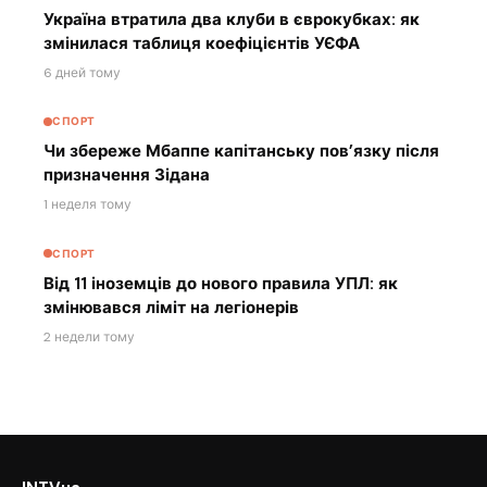
Україна втратила два клуби в єврокубках: як
змінилася таблиця коефіцієнтів УЄФА
6 дней тому
СПОРТ
Чи збереже Мбаппе капітанську пов’язку після
призначення Зідана
1 неделя тому
СПОРТ
Від 11 іноземців до нового правила УПЛ: як
змінювався ліміт на легіонерів
2 недели тому