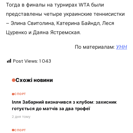
Тогда в финалы на турнирах WTA были
представлены четыре украинские теннисистки
– Элина Свитолина, Катерина Байндл, Леся
Цуренко и Даяна Ястремская.
По материалам:
УНН
Post Views:
1 043
Схожі новини
СПОРТ
Ілля Забарний визначився з клубом: захисник
готується до матчів за два трофеї
2 дня тому
СПОРТ