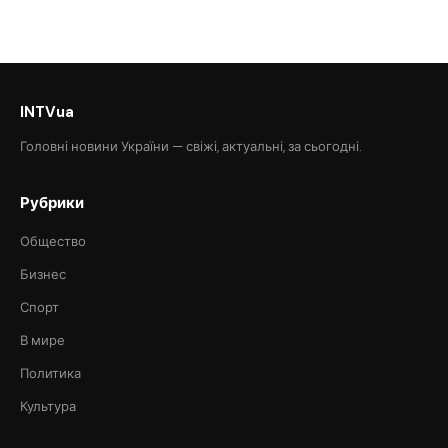
INTVua
Головні новини України — свіжі, актуальні, за сьогодні.
Рубрики
Общество
Бизнес
Спорт
В мире
Политика
Культура