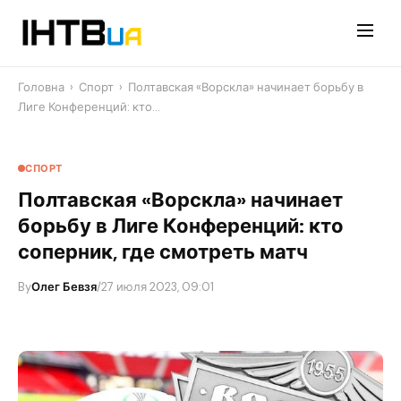
Перейти
до
контенту
Головна
›
Спорт
›
Полтавская «Ворскла» начинает борьбу в
Лиге Конференций: кто…
СПОРТ
Полтавская «Ворскла» начинает
борьбу в Лиге Конференций: кто
соперник, где смотреть матч
By
Олег Бевзя
/
27 июля 2023, 09:01