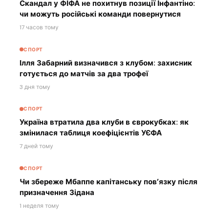
Скандал у ФІФА не похитнув позиції Інфантіно:
чи можуть російські команди повернутися
17 часов тому
СПОРТ
Ілля Забарний визначився з клубом: захисник
готується до матчів за два трофеї
3 дня тому
СПОРТ
Україна втратила два клуби в єврокубках: як
змінилася таблиця коефіцієнтів УЄФА
7 дней тому
СПОРТ
Чи збереже Мбаппе капітанську пов’язку після
призначення Зідана
1 неделя тому