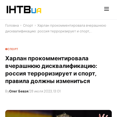
Перейти
до
контенту
Головна
›
Спорт
›
Харлан прокомментировала вчерашнюю
дисквалификацию: россия терроризирует и спорт,…
СПОРТ
Харлан прокомментировала
вчерашнюю дисквалификацию:
россия терроризирует и спорт,
правила должны измениться
By
Олег Бевзя
/
28 июля 2023, 13:01