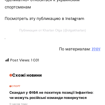
спортсменам
Посмотреть эту публикацию в Instagram
Публикация от Kharlan Olga (@olgakharlan)
.
По материалам:
УНН
Post Views:
1 031
Схожі новини
СПОРТ
Скандал у ФІФА не похитнув позиції Інфантіно:
чи можуть російські команди повернутися
11 часов тому