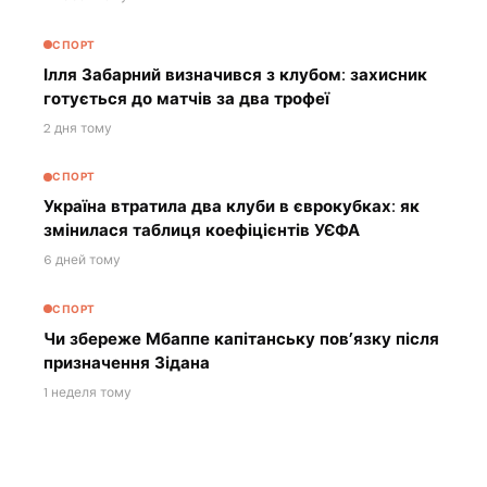
СПОРТ
Ілля Забарний визначився з клубом: захисник
готується до матчів за два трофеї
2 дня тому
СПОРТ
Україна втратила два клуби в єврокубках: як
змінилася таблиця коефіцієнтів УЄФА
6 дней тому
СПОРТ
Чи збереже Мбаппе капітанську пов’язку після
призначення Зідана
1 неделя тому