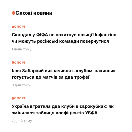
Схожі новини
СПОРТ
Скандал у ФІФА не похитнув позиції Інфантіно:
чи можуть російські команди повернутися
1 день тому
СПОРТ
Ілля Забарний визначився з клубом: захисник
готується до матчів за два трофеї
3 дня тому
СПОРТ
Україна втратила два клуби в єврокубках: як
змінилася таблиця коефіцієнтів УЄФА
7 дней тому