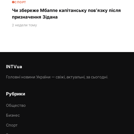
СПОРТ
Чи збереже Мбаппе капітанську пов’язку після
призначення Зідана
2 недели тому
INTVua
Головні новини України — свіжі, актуальні, за сьогодні.
Рубрики
Общество
Бизнес
Спорт