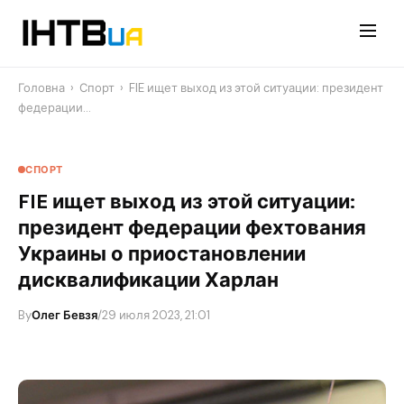
Перейти
до
контенту
Головна
›
Спорт
›
FIE ищет выход из этой ситуации: президент
федерации…
СПОРТ
FIE ищет выход из этой ситуации:
президент федерации фехтования
Украины о приостановлении
дисквалификации Харлан
By
Олег Бевзя
/
29 июля 2023, 21:01