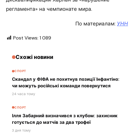
регламента» на чемпионате мира.
По материалам:
УНН
Post Views:
1 089
Схожі новини
СПОРТ
Скандал у ФІФА не похитнув позиції Інфантіно:
чи можуть російські команди повернутися
24 часа тому
СПОРТ
Ілля Забарний визначився з клубом: захисник
готується до матчів за два трофеї
3 дня тому