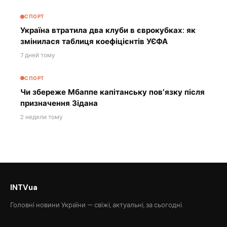
СПОРТ
Україна втратила два клуби в єврокубках: як
змінилася таблиця коефіцієнтів УЄФА
7 дней тому
СПОРТ
Чи збереже Мбаппе капітанську пов’язку після
призначення Зідана
2 недели тому
INTVua
Головні новини України — свіжі, актуальні, за сьогодні.