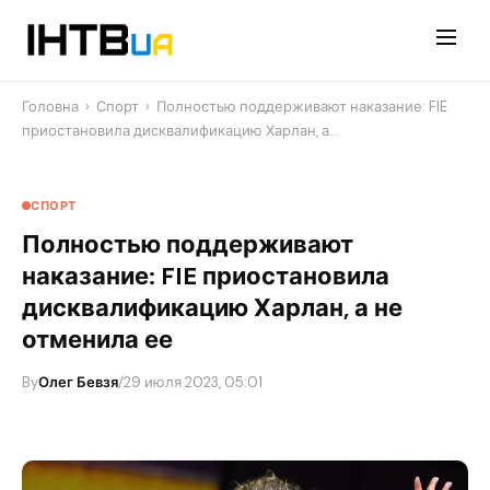
Перейти
до
контенту
Головна
›
Спорт
›
Полностью поддерживают наказание: FIE
приостановила дисквалификацию Харлан, а…
СПОРТ
Полностью поддерживают
наказание: FIE приостановила
дисквалификацию Харлан, а не
отменила ее
By
Олег Бевзя
/
29 июля 2023, 05:01