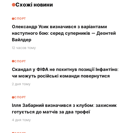
Схожі новини
СПОРТ
Олександр Усик визначився з варіантами
наступного бою: серед суперників — Деонтей
Вайлдер
12 часов тому
СПОРТ
Скандал у ФІФА не похитнув позиції Інфантіно:
чи можуть російські команди повернутися
2 дня тому
СПОРТ
Ілля Забарний визначився з клубом: захисник
готується до матчів за два трофеї
4 дня тому