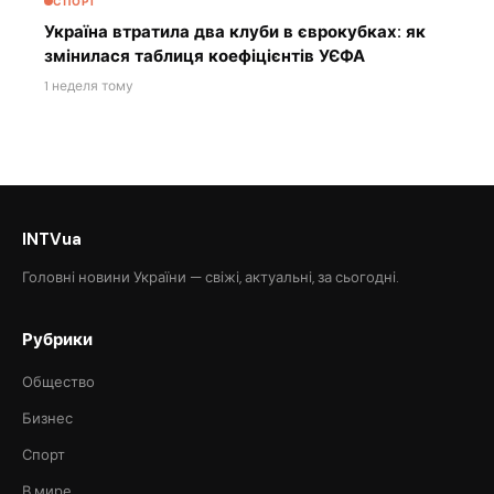
СПОРТ
Україна втратила два клуби в єврокубках: як
змінилася таблиця коефіцієнтів УЄФА
1 неделя тому
INTVua
Головні новини України — свіжі, актуальні, за сьогодні.
Рубрики
Общество
Бизнес
Спорт
В мире