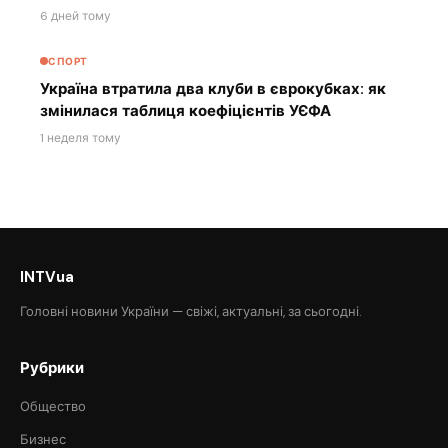
6 дней тому
СПОРТ
Україна втратила два клуби в єврокубках: як
змінилася таблиця коефіцієнтів УЄФА
1 неделя тому
INTVua
Головні новини України — свіжі, актуальні, за сьогодні.
Рубрики
Общество
Бизнес