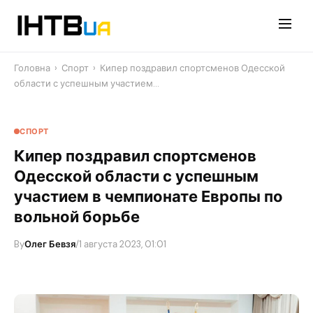
Перейти
до
контенту
Головна
›
Спорт
›
Кипер поздравил спортсменов Одесской
области с успешным участием…
СПОРТ
Кипер поздравил спортсменов
Одесской области с успешным
участием в чемпионате Европы по
вольной борьбе
By
Олег Бевзя
/
1 августа 2023, 01:01