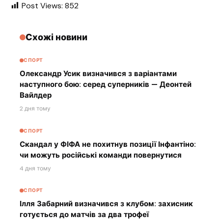
Post Views:
852
Схожі новини
СПОРТ
Олександр Усик визначився з варіантами
наступного бою: серед суперників — Деонтей
Вайлдер
2 дня тому
СПОРТ
Скандал у ФІФА не похитнув позиції Інфантіно:
чи можуть російські команди повернутися
4 дня тому
СПОРТ
Ілля Забарний визначився з клубом: захисник
готується до матчів за два трофеї