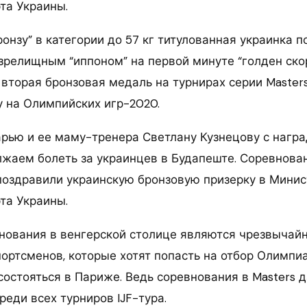
та Украины.
ронзу” в категории до 57 кг титулованная украинка 
зрелищным “иппоном” на первой минуте “голден скор
 вторая бронзовая медаль на турнирах серии Master
у на Олимпийских игр-2020.
рью и ее маму-тренера Светлану Кузнецову с нагр
лжаем болеть за украинцев в Будапеште. Соревнова
— поздравили украинскую бронзовую призерку в Мини
та Украины.
ования в венгерской столице являются чрезвычай
портсменов, которые хотят попасть на отбор Олимпи
состояться в Париже. Ведь соревнования в Masters 
еди всех турниров IJF-тура.