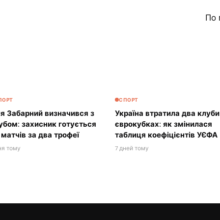
По 
ПОРТ
СПОРТ
ля Забарний визначився з
Україна втратила два клуби
убом: захисник готується
єврокубках: як змінилася
 матчів за два трофеї
таблиця коефіцієнтів УЄФА
ня тому
7 дней тому