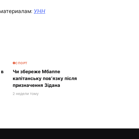
материалам:
УНН
СПОРТ
 в
Чи збереже Мбаппе
капітанську пов’язку після
призначення Зідана
2 недели тому