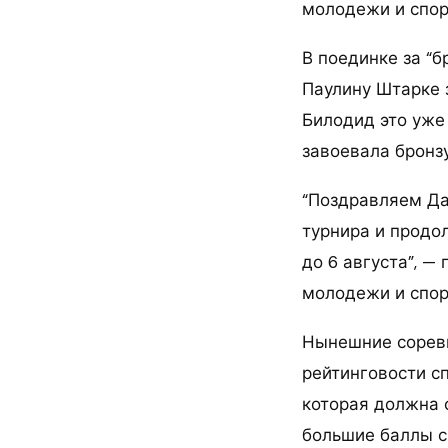
молодежи и спор
В поединке за “б
Паулину Штарке 
Билодид это уже
завоевала бронз
“Поздравляем Да
турнира и продо
до 6 августа”, 
молодежи и спор
Нынешние соревн
рейтинговости с
которая должна 
большие баллы ср