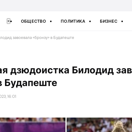
ОБЩЕСТВО
ПОЛИТИКА
БИЗНЕС
×
лодид завоевала «бронзу» в Будапеште
ая дзюдоистка Билодид за
в Будапеште
023, 16:01