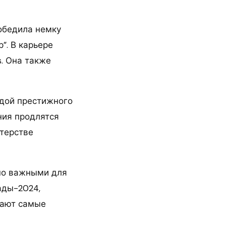
победила немку
”. В карьере
s. Она также
адой престижного
ния продлятся
стерстве
но важными для
ады-2024,
дают самые