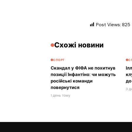
Post Views:
825
Схожі новини
СПОРТ
С
Скандал у ФІФА не похитнув
Іл
позиції Інфантіно: чи можуть
кл
російські команди
до
повернутися
3 д
1 день тому