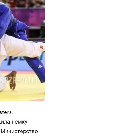
ters,
дила немку
а Министерство