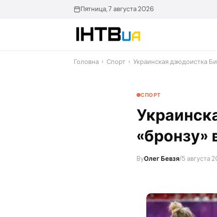
Перейти
Пятница, 7 августа 2026
до
контенту
Головна
›
Спорт
›
Украинская дзюдоистка Би
СПОРТ
Украинск
«бронзу» 
By
Олег Бевзя
/
5 августа 2