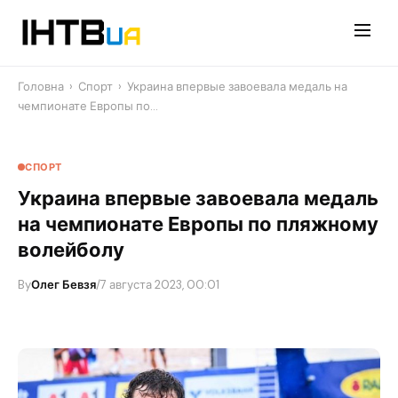
Перейти
до
контенту
Головна
›
Спорт
›
Украина впервые завоевала медаль на
чемпионате Европы по…
СПОРТ
Украина впервые завоевала медаль
на чемпионате Европы по пляжному
волейболу
By
Олег Бевзя
/
7 августа 2023, 00:01