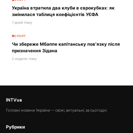
Україна втратила два клуби в єврокубках: як
змінилася таблиця коефіцієнтів УЄФА
7 дней тому
СПОРТ
Чи збереже Мбаппе капітанську пов’язку після
призначення Зідана
2 недели тому
INTVua
Головні новини України — свіжі, актуальні, за сьогодні.
Рубрики