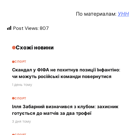
По материалам:
УНН
Post Views:
807
Схожі новини
СПОРТ
Скандал у ФІФА не похитнув позиції Інфантіно:
чи можуть російські команди повернутися
1 день тому
СПОРТ
Ілля Забарний визначився з клубом: захисник
готується до матчів за два трофеї
3 дня тому
СПОРТ