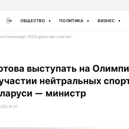
ОБЩЕСТВО
ПОЛИТИКА
БИЗНЕС
×
 на Олимпиаде-2024 даже при участии…
отова выступать на Олимп
 участии нейтральных спор
еларуси — министр
023, 16:01