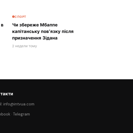
СПОРТ
 в
Чи збереже Мбаппе
капітанську пов’язку після
призначення Зідана
2 недели тому
такти
l: info@intvua.com
ebook
·
Telegram