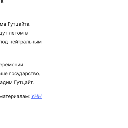
 в
ма Гутцайта,
дут летом в
 под нейтральным
церемонии
аше государство,
Вадим Гутцайт.
материалам:
УНН