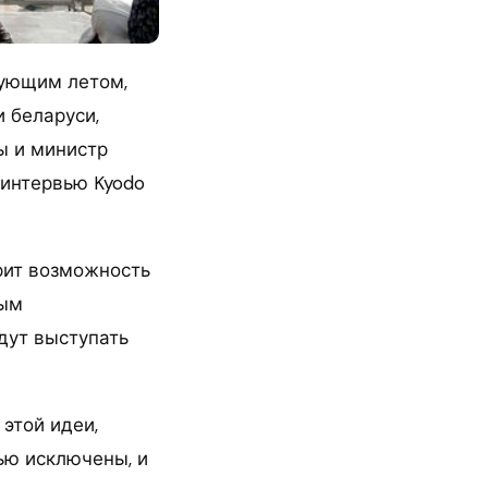
дующим летом,
 беларуси,
ы и министр
 интервью Kyodo
рит возможность
ным
дут выступать
этой идеи,
ью исключены, и