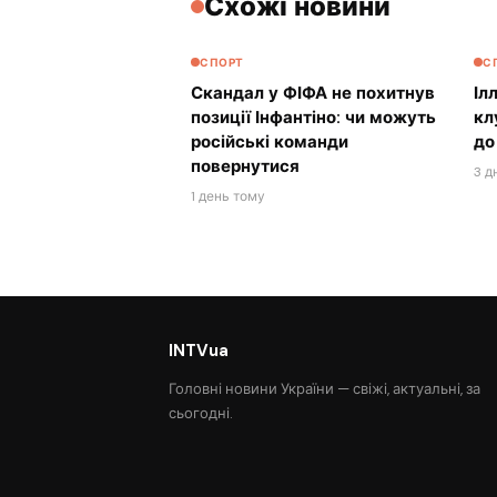
Схожі новини
СПОРТ
С
Скандал у ФІФА не похитнув
Іл
позиції Інфантіно: чи можуть
кл
російські команди
до
повернутися
3 д
1 день тому
INTVua
Головні новини України — свіжі, актуальні, за
сьогодні.