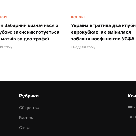
ПОРТ
СПОРТ
ля Забарний визначився з
Україна втратила два клуби
убом: захисник готується
єврокубках: як змінилася
 матчів за два трофеї
таблиця коефіцієнтів УЄФА
ня тому
1 неделя тому
Рубрики
Кон
Emai
Общество
Fac
Бизнес
Спорт