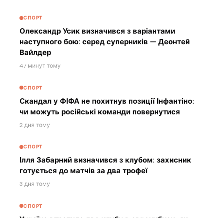
СПОРТ
Олександр Усик визначився з варіантами
наступного бою: серед суперників — Деонтей
Вайлдер
47 минут тому
СПОРТ
Скандал у ФІФА не похитнув позиції Інфантіно:
чи можуть російські команди повернутися
2 дня тому
СПОРТ
Ілля Забарний визначився з клубом: захисник
готується до матчів за два трофеї
3 дня тому
СПОРТ