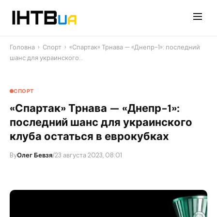
Перейти
до
контенту
Головна
›
Спорт
›
«Спартак» Трнава — «Днепр-1»: последний
шанс для украинского…
СПОРТ
«Спартак» Трнава — «Днепр-1»:
последний шанс для украинского
клуба остаться в еврокубках
By
Олег Бевзя
/
23 августа 2023, 08:01