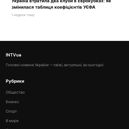
Україна втратила два клуби в єврокубках: як
змінилася таблиця коефіцієнтів УЄФА
1 неделя тому
INTVua
Головні новини України — свіжі, актуальні, за сьогодні.
Рубрики
Общество
Бизнес
Спорт
В мире