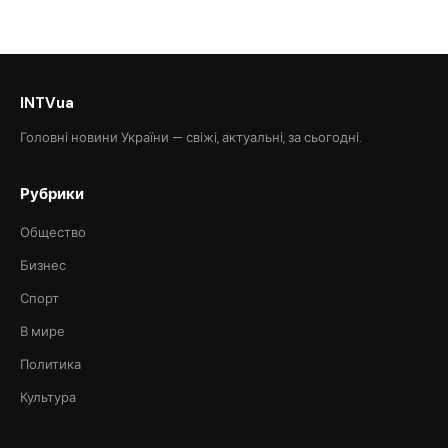
INTVua
Головні новини України — свіжі, актуальні, за сьогодні.
Рубрики
Общество
Бизнес
Спорт
В мире
Политика
Культура