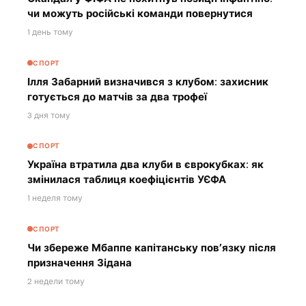
чи можуть російські команди повернутися
1 день тому
СПОРТ
Ілля Забарний визначився з клубом: захисник
готується до матчів за два трофеї
3 дня тому
СПОРТ
Україна втратила два клуби в єврокубках: як
змінилася таблиця коефіцієнтів УЄФА
1 неделя тому
СПОРТ
Чи збереже Мбаппе капітанську пов’язку після
призначення Зідана
2 недели тому