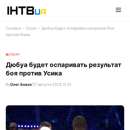
Перейти
до
контенту
Головна
›
Спорт
›
Дюбуа будет оспаривать результат боя
против Усика
СПОРТ
Дюбуа будет оспаривать результат
боя против Усика
By
Олег Бевзя
/
27 августа 2023, 12:01