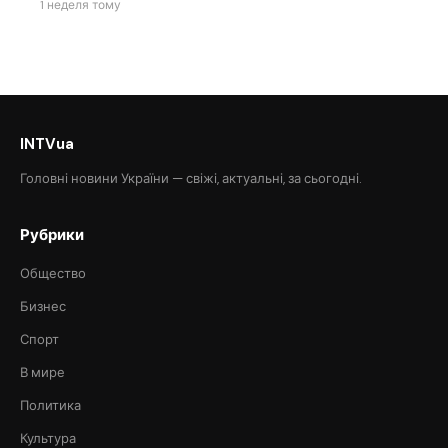
1 неделя тому
INTVua
Головні новини України — свіжі, актуальні, за сьогодні.
Рубрики
Общество
Бизнес
Спорт
В мире
Политика
Культура