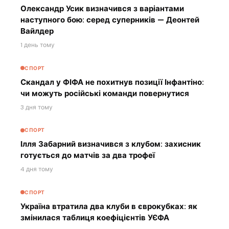
Олександр Усик визначився з варіантами
наступного бою: серед суперників — Деонтей
Вайлдер
1 день тому
СПОРТ
Скандал у ФІФА не похитнув позиції Інфантіно:
чи можуть російські команди повернутися
3 дня тому
СПОРТ
Ілля Забарний визначився з клубом: захисник
готується до матчів за два трофеї
4 дня тому
СПОРТ
Україна втратила два клуби в єврокубках: як
змінилася таблиця коефіцієнтів УЄФА