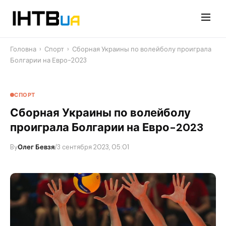
Перейти
до
контенту
Головна
›
Спорт
›
Сборная Украины по волейболу проиграла
Болгарии на Евро-2023
СПОРТ
Сборная Украины по волейболу
проиграла Болгарии на Евро-2023
By
Олег Бевзя
/
3 сентября 2023, 05:01