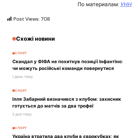
По материалам:
УНН
Post Views:
708
Схожі новини
СПОРТ
Скандал у ФІФА не похитнув позиції Інфантіно:
чи можуть російські команди повернутися
1 день тому
СПОРТ
Ілля Забарний визначився з клубом: захисник
готується до матчів за два трофеї
3 дня тому
СПОРТ
Україна втратила два клуби в єврокубках: як