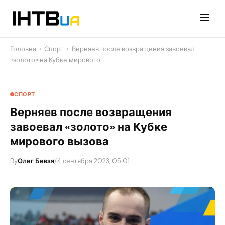
Перейти
до
контенту
Головна
›
Спорт
›
Верняев после возвращения завоевал
«золото» на Кубке мирового…
СПОРТ
Верняев после возвращения
завоевал «золото» на Кубке
мирового вызова
By
Олег Бевзя
/
4 сентября 2023, 05:01