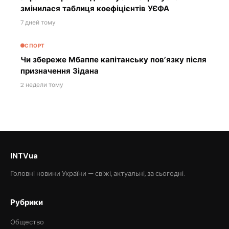
змінилася таблиця коефіцієнтів УЄФА
7 дней тому
СПОРТ
Чи збереже Мбаппе капітанську пов’язку після
призначення Зідана
2 недели тому
INTVua
Головні новини України — свіжі, актуальні, за сьогодні.
Рубрики
Общество