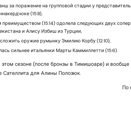
еванш за поражение на групповой стадии у представител
накердчоке (15:8),
 преимуществом (15:14) одолела следующих двух сопе
екистана и Алису Избиш из Турции,
а сложить оружие румынку Эмилию Корбу (12:10),
лась сильнее итальянки Марты Каммиллетти (15:6).
в этом сезоне (после бронзы в Тимишоаре) и вообще 
е Сателлита для Алины Полозюк.
По 