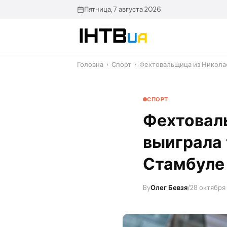
Перейти
Пятница, 7 августа 2026
до
контенту
Головна
›
Спорт
›
Фехтовальщица из Никола
СПОРТ
Фехтовал
выиграла 
Стамбуле
By
Олег Бевзя
/
28 октября 