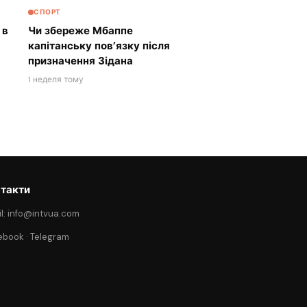
СПОРТ
 в
Чи збереже Мбаппе
капітанську пов’язку після
призначення Зідана
1 неделя тому
такти
l: info@intvua.com
ebook
·
Telegram