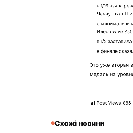
в 1/16 взяла р
Чаянутпхат Шин
с минимальным
Илёсову из Узб
в 1/2 заставил
в финале оказа
Это уже вторая 
медаль на уровн
Post Views:
833
Схожі новини