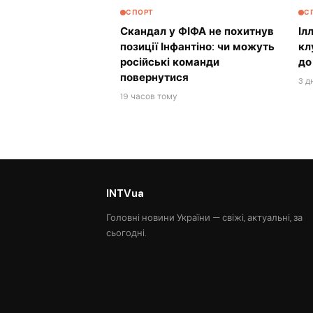
СПОРТ
С
Скандал у ФІФА не похитнув
Іл
позиції Інфантіно: чи можуть
кл
російські команди
до
повернутися
3 д
19 часов тому
INTVua
Головні новини України — свіжі, актуальні, за
сьогодні.