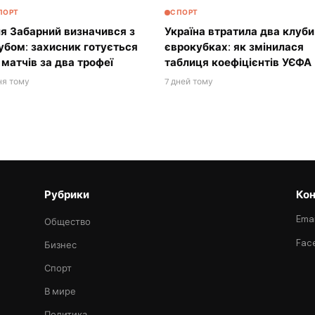
ПОРТ
СПОРТ
ля Забарний визначився з
Україна втратила два клуби
убом: захисник готується
єврокубках: як змінилася
 матчів за два трофеї
таблиця коефіцієнтів УЄФА
ня тому
7 дней тому
Рубрики
Кон
Emai
Общество
Fac
Бизнес
Спорт
В мире
Политика