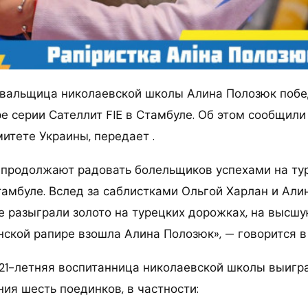
товальщица николаевской школы Алина Полозюк побе
ре серии Сателлит FIE в Стамбуле. Об этом сообщил
итете Украины, передает .
продолжают радовать болельщиков успехами на ту
тамбуле. Вслед за саблистками Ольгой Харлан и Али
е разыграли золото на турецких дорожках, на высшу
нской рапире взошла Алина Полозюк», — говорится в
 21-летняя воспитанница николаевской школы выигра
ия шесть поединков, в частности: