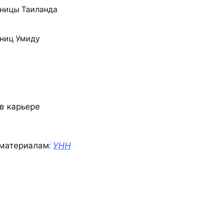
ьницы Таиланда
рниц Умиду
в карьере
материалам:
УНН