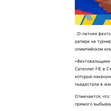
. 21-летняя фех
рапире на турни
олимпийском ком
«Фехтовальщики 
Сателлит FIE в С
которые наканун
пьедестала в же
Отмечается, что
прямого выбыван