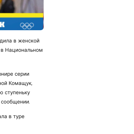
дила в женской
и в Национальном
рнире серии
ной Комащук,
ю ступеньку
 сообщении.
ла в туре