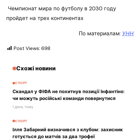
Чемпионат мира по футболу в 2030 году
пройдет на трех континентах
По материалам:
УНН
Post Views:
698
Схожі новини
СПОРТ
Скандал у ФІФА не похитнув позиції Інфантіно:
чи можуть російські команди повернутися
1 день тому
СПОРТ
Ілля Забарний визначився з клубом: захисник
готується до матчів за два трофеї