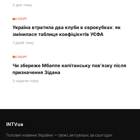
3 дня тому
СПОРТ
Україна втратила два клуби в єврокубках: як
змінилася таблиця коефіцієнтів УЄФА
7 дней тому
СПОРТ
Чи збереже Мбаппе капітанську пов’язку після
призначення Зідана
2 недели тому
INTVua
Головні новини України — свіжі, актуальні, за сьогодні.