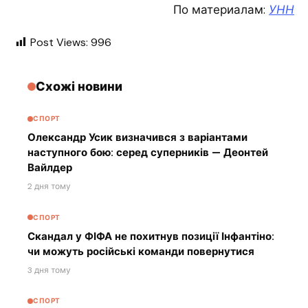
По материалам:
УНН
Post Views:
996
Схожі новини
СПОРТ
Олександр Усик визначився з варіантами
наступного бою: серед суперників — Деонтей
Вайлдер
2 дня тому
СПОРТ
Скандал у ФІФА не похитнув позиції Інфантіно:
чи можуть російські команди повернутися
3 дня тому
СПОРТ