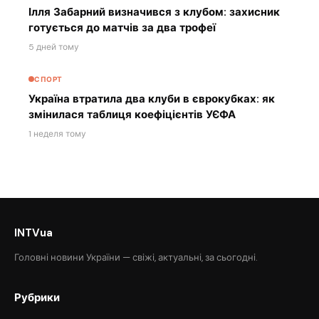
Ілля Забарний визначився з клубом: захисник
готується до матчів за два трофеї
5 дней тому
СПОРТ
Україна втратила два клуби в єврокубках: як
змінилася таблиця коефіцієнтів УЄФА
1 неделя тому
INTVua
Головні новини України — свіжі, актуальні, за сьогодні.
Рубрики