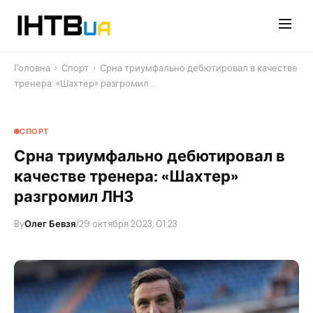
Перейти
до
контенту
Головна
›
Спорт
›
Срна триумфально дебютировал в качестве
тренера: «Шахтер» разгромил…
СПОРТ
Срна триумфально дебютировал в
качестве тренера: «Шахтер»
разгромил ЛНЗ
By
Олег Бевзя
/
29 октября 2023, 01:23