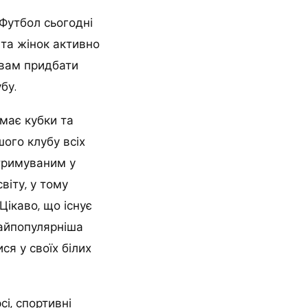
 Футбол сьогодні
 та жінок активно
 вам придбати
бу.
 має кубки та
ого клубу всіх
дтримуваним у
віту, у тому
Цікаво, що існує
найпопулярніша
ся у своїх білих
сі, спортивні