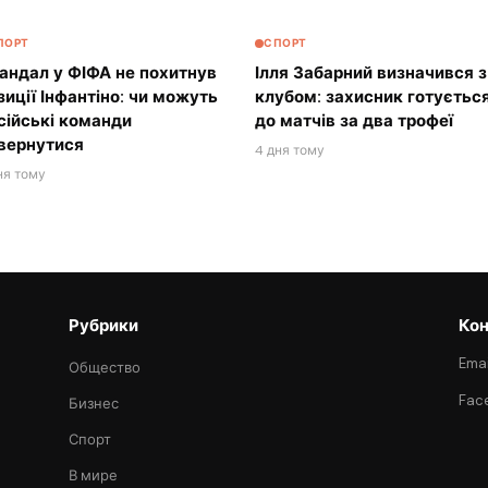
ПОРТ
СПОРТ
андал у ФІФА не похитнув
Ілля Забарний визначився з
зиції Інфантіно: чи можуть
клубом: захисник готуєтьс
сійські команди
до матчів за два трофеї
вернутися
4 дня тому
ня тому
Рубрики
Кон
Emai
Общество
Fac
Бизнес
Спорт
В мире