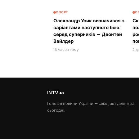
СПОРТ
С
Олександр Усик визначився з
Ск
варіантами наступного бою:
по
серед суперників — Деонтей
ро
Вайлдер
по
16 часов тому
2 д
INTVua
Головні новини України — свіжі, актуальні, за
сьогодні.