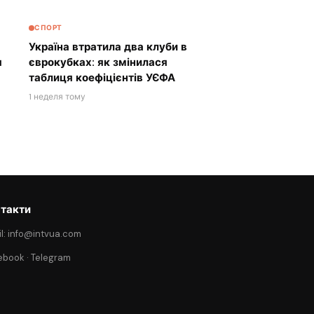
СПОРТ
Україна втратила два клуби в
я
єврокубках: як змінилася
таблиця коефіцієнтів УЄФА
1 неделя тому
такти
l: info@intvua.com
ebook
·
Telegram