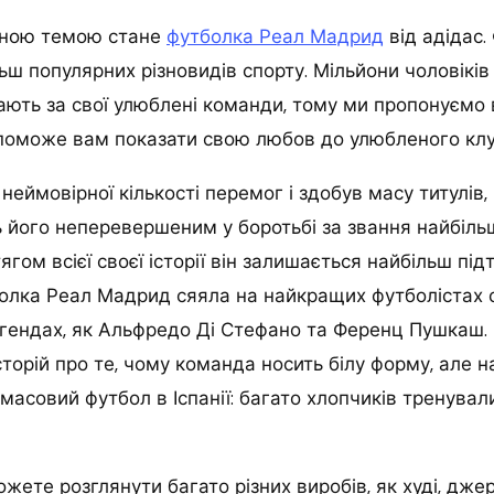
вною темою стане
футболка Реал Мадрид
від адідас.
льш популярних різновидів спорту. Мільйони чоловіків
ають за свої улюблені команди, тому ми пропонуємо
опоможе вам показати свою любов до улюбленого клу
 неймовірної кількості перемог і здобув масу титулів,
ь його неперевершеним у боротьбі за звання найбільш
ягом всієї своєї історії він залишається найбільш пі
тболка Реал Мадрид сяяла на найкращих футболістах с
егендах, як Альфредо Ді Стефано та Ференц Пушкаш. 
сторій про те, чому команда носить білу форму, але 
масовий футбол в Іспанії: багато хлопчиків тренували
можете розглянути багато різних виробів, як худі, джер