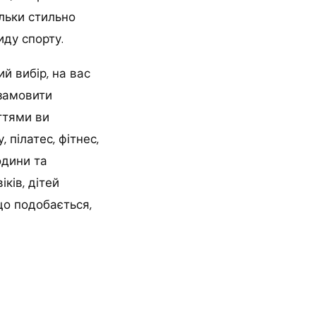
ільки стильно
ду спорту.
й вибір, на вас
 замовити
ттями ви
 пілатес, фітнес,
одини та
ків, дітей
 що подобається,