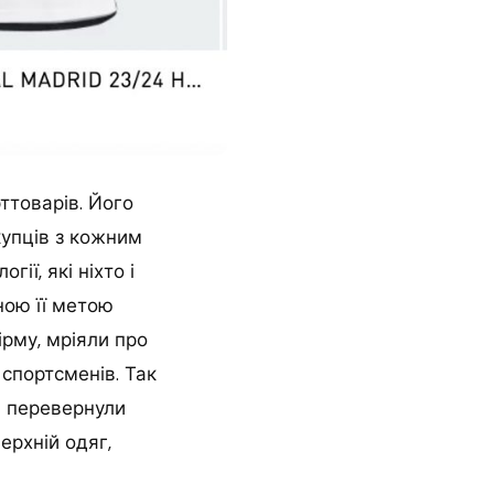
ттоварів. Його
купців з кожним
ії, які ніхто і
ною її метою
ірму, мріяли про
 спортсменів. Так
тю перевернули
ерхній одяг,