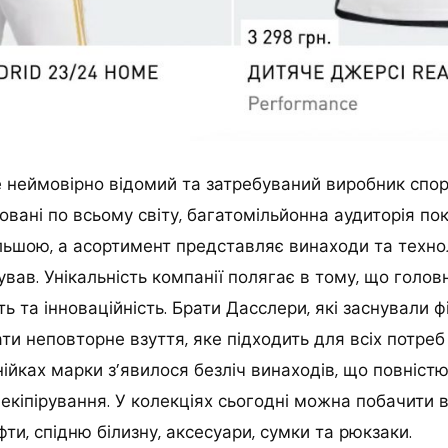
е неймовірно відомий та затребуваний виробник спор
вані по всьому світу, багатомільйонна аудиторія по
льшою, а асортимент представляє винаходи та технолог
ував. Унікальність компанії полягає в тому, що голов
ь та інноваційність. Брати Дасслери, які заснували ф
ти неповторне взуття, яке підходить для всіх потреб
інійках марки з’явилося безліч винаходів, що повніс
 екіпірування. У колекціях сьогодні можна побачити в
фти, спідню білизну, аксесуари, сумки та рюкзаки.