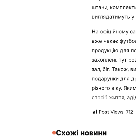
штани, комплекти
виглядатимуть у 
На офіційному са
вже чекає футбо
продукцію для по
захоплені, тут ро
зал, біг. Також, 
подарунки для др
різного віку. Як
спосіб життя, ад
Post Views:
712
Схожі новини