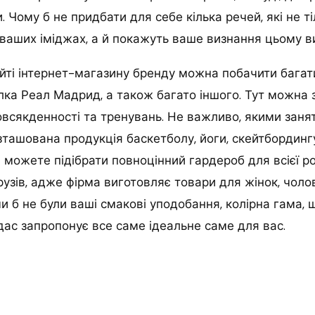
. Чому б не придбати для себе кілька речей, які не т
ваших іміджах, а й покажуть ваше визнання цьому ви
йті інтернет-магазину бренду можна побачити багати
лка Реал Мадрид, а також багато іншого. Тут можна
всякденності та тренувань. Не важливо, якими заня
зташована продукція баскетболу, йоги, скейтбордингу,
ви можете підібрати повноцінний гардероб для всієї р
узів, адже фірма виготовляє товари для жінок, чолові
ими б не були ваші смакові уподобання, колірна гама,
ідас запропонує все саме ідеальне саме для вас.