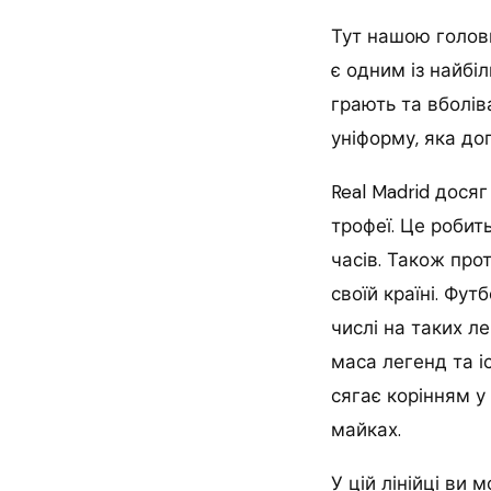
Тут нашою голо
є одним із найбі
грають та вболів
уніформу, яка д
Real Madrid досяг
трофеї. Це робит
часів. Також прот
своїй країні. Фу
числі на таких л
маса легенд та і
сягає корінням у 
майках.
У цій лінійці ви 