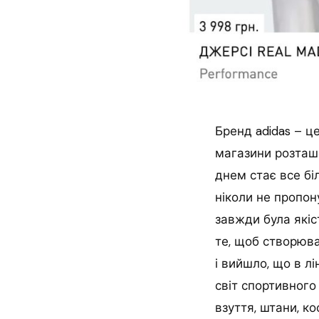
Бренд adidas – ц
магазини розташо
днем стає все бі
ніколи не пропон
завжди була якіст
те, щоб створюва
і вийшло, що в л
світ спортивного
взуття, штани, ко