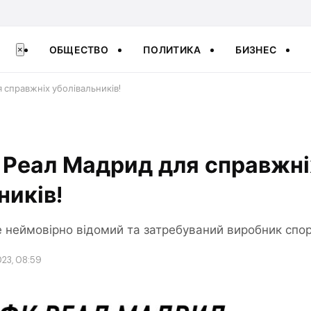
ОБЩЕСТВО
ПОЛИТИКА
БИЗНЕС
×
 справжніх уболівальників!
 Реал Мадрид для справжні
ників!
е неймовірно відомий та затребуваний виробник спор
023, 08:59